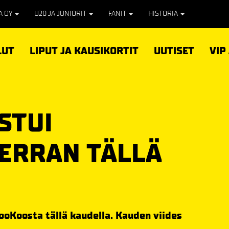
PA OY
U20 JA JUNIORIT
FANIT
HISTORIA
LUT
LIPUT JA KAUSIKORTIT
UUTISET
VIP
STUI
ERRAN TÄLLÄ
ooKoosta tällä kaudella. Kauden viides