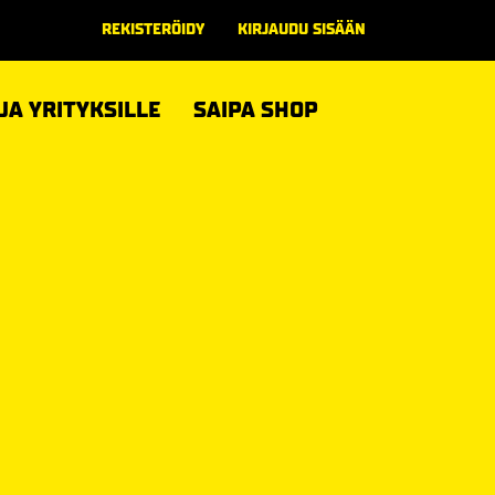
REKISTERÖIDY
KIRJAUDU SISÄÄN
 JA YRITYKSILLE
SAIPA SHOP