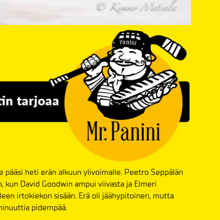
 pääsi heti erän alkuun ylivoimalle. Peetro Seppälän
n, kun David Goodwin ampui viivasta ja Elmeri
een irtokiekon sisään. Erä oli jäähypitoinen, mutta
minuuttia pidempää.