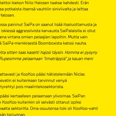
laittoi kiekon Niilo Halosen taakse kahdesti. Erän
a potkaista itsensä vauhtiin siniviivalta ja laittaa
 Halosen.
sa paininut SaiPa on saanut lisää itseluottamusta ja
skiessä aggressiivista karvausta SaiPalaisilla ei ollut
ena virtana omien pelaajien lapoihin. Mutta vain
ä SaiPa-merkkisestä Boomboxista katosi nauha.
ta sitten taas kasetti hajosi täysin. Homma ei pysyny
. Rupesimme pelaamaan "limaträppiä" ja kauan meni
ttavasti ja KooKoo pääsi hätistelemään Niclas
vatin ei kuitenkaan tarvinnut venyä
tyrehtyi pois maalintekosektorista.
pääsi kertaalleen pelaamaan ylivoimaa. SaiPan
 KooKoo kuitenkin oli selvästi ottanut opiksi
haalta sektorilta. Oma osuutensa toki oli KooKoo-vahti
eän torjunnan.