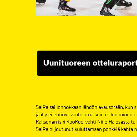
SaiPa sai lennokkaan lähdön avauserään, kun se
jäähy ei ehtinyt vanhentua kuin reilun minuuti
Kaksonen iski KooKoo-vahti Niilo Halosesta tull
SaiPa ei joutunut kuluttamaan penkkiä kahta 