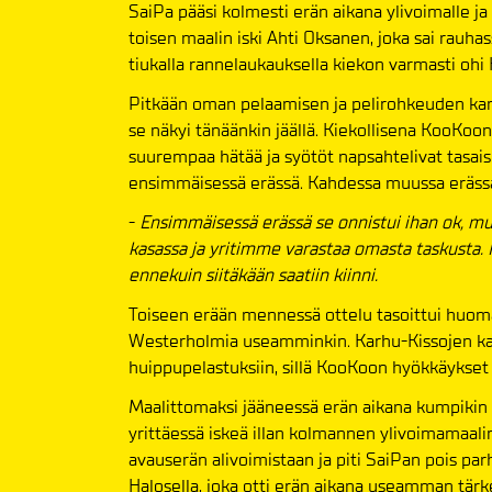
SaiPa pääsi kolmesti erän aikana ylivoimalle ja 
toisen maalin iski Ahti Oksanen, joka sai rauhass
tiukalla rannelaukauksella kiekon varmasti ohi
Pitkään oman pelaamisen ja pelirohkeuden kans
se näkyi tänäänkin jäällä. Kiekollisena KooKoon i
suurempaa hätää ja syötöt napsahtelivat tasais
ensimmäisessä erässä. Kahdessa muussa eräss
-
Ensimmäisessä erässä se onnistui ihan ok, mut
kasassa ja yritimme varastaa omasta taskusta
ennekuin siitäkään saatiin kiinni.
Toiseen erään mennessä ottelu tasoittui huoma
Westerholmia useamminkin. Karhu-Kissojen kas
huippupelastuksiin, sillä KooKoon hyökkäykset 
Maalittomaksi jääneessä erän aikana kumpikin 
yrittäessä iskeä illan kolmannen ylivoimamaalin
avauserän alivoimistaan ja piti SaiPan pois par
Halosella, joka otti erän aikana useamman tärk