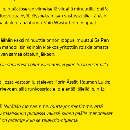
, kuin päätöserän viimeisellä viidellä minuutilla. SaiPa
 luovuttaa hyökkäyspelaamisen vastustajalle. Tänään
n kaukalon tapahtumia. Vain Westerholmin upeat
 päähän kaksi minuuttia ennen loppua, muuttui SaiPan
mahdollisin keinoin kiekkoa yritettiin roiskia omasta
ivan samaa ottelun jälkeen.
enää pelaamista ollut vaan Selviytyjien Saari -teemalla
ä, jossa vastaan luistelevat Porin Ässät, Rauman Lukko
keyden, sillä runkosarjaa ei ole enää jäljellä kuin 13
ärkeä. Niitähän me haemme, mutta jos mietimme, että
maaliskuun puolessa välissä, siihen päälle mahdolliset
ri on pidempi kuin se televisio-ohjelma.