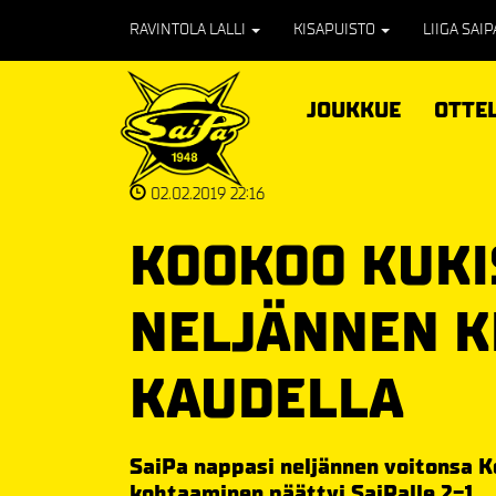
RAVINTOLA LALLI
KISAPUISTO
LIIGA SAI
JOUKKUE
OTTE
02.02.2019 22:16
KOOKOO KUKI
NELJÄNNEN K
KAUDELLA
SaiPa nappasi neljännen voitonsa K
kohtaaminen päättyi SaiPalle 2-1.