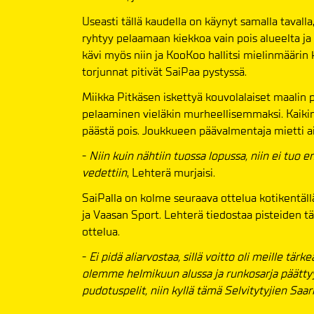
Useasti tällä kaudella on käynyt samalla tavalla
ryhtyy pelaamaan kiekkoa vain pois alueelta ja
kävi myös niin ja KooKoo hallitsi mielinmääri
torjunnat pitivät SaiPaa pystyssä.
Miikka Pitkäsen iskettyä kouvolalaiset maalin
pelaaminen vieläkin murheellisemmaksi. Kaikin 
päästä pois. Joukkueen päävalmentaja mietti a
-
Niin kuin nähtiin tuossa lopussa, niin ei tuo 
vedettiin
, Lehterä murjaisi.
SaiPalla on kolme seuraava ottelua kotikentäll
ja Vaasan Sport. Lehterä tiedostaa pisteiden tär
ottelua.
-
Ei pidä aliarvostaa, sillä voitto oli meille t
olemme helmikuun alussa ja runkosarja päättyy 
pudotuspelit, niin kyllä tämä Selvitytyjien Saa