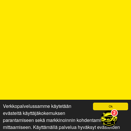
Verkkopalvelussamme käytetään
Ok
evästeitä käyttäjäkokemuksen
parantamiseen sekä markkinoinnin kohdentamiseen ja
mittaamiseen. Käyttämällä palvelua hyväksyt evästeiden