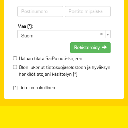
Maa (*):
Suomi
Rekisteröidy
Haluan tilata SaiPa uutiskirjeen
Olen lukenut
tietosuojaselosteen
ja hyväksyn
henkilötietojeni käsittelyn (*)
(*) Tieto on pakollinen