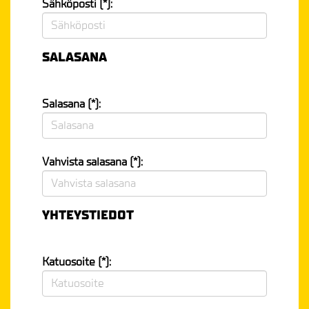
Sähköposti (*):
SALASANA
Salasana (*):
Vahvista salasana (*):
YHTEYSTIEDOT
Katuosoite (*):