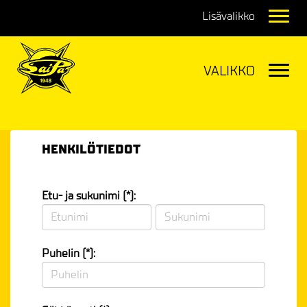
Navig
Navig
HENKILÖTIEDOT
Etu- ja sukunimi (*):
Puhelin (*):