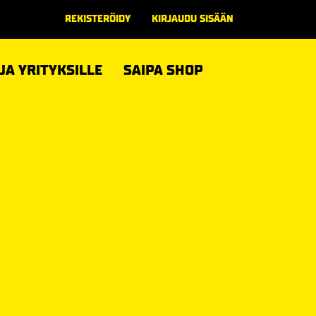
REKISTERÖIDY
KIRJAUDU SISÄÄN
 JA YRITYKSILLE
SAIPA SHOP