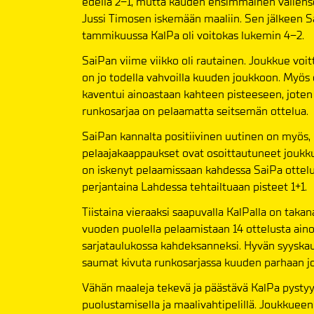
edellä 2–1, mutta kauden ensimmäinen väliensel
Jussi Timosen iskemään maaliin. Sen jälkeen Sa
tammikuussa KalPa oli voitokas lukemin 4–2.
SaiPan viime viikko oli rautainen. Joukkue voitti
on jo todella vahvoilla kuuden joukkoon. Myös
kaventui ainoastaan kahteen pisteeseen, joten 
runkosarjaa on pelaamatta seitsemän ottelua.
SaiPan kannalta positiivinen uutinen on myös,
pelaajakaappaukset ovat osoittautuneet joukkue
on iskenyt pelaamissaan kahdessa SaiPa ottelus
perjantaina Lahdessa tehtailtuaan pisteet 1+1.
Tiistaina vieraaksi saapuvalla KalPalla on tak
vuoden puolella pelaamistaan 14 ottelusta aino
sarjataulukossa kahdeksanneksi. Hyvän syyskau
saumat kivuta runkosarjassa kuuden parhaan j
Vähän maaleja tekevä ja päästävä KalPa pystyy
puolustamisella ja maalivahtipelillä. Joukkuee