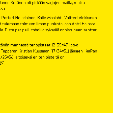
 Janne Keränen oli pitkään varjojen mailla, mutta
ssa.
 Petteri Nokelainen, Kalle Maalahti, Valtteri Virkkunen
t tulemaan toimeen ilman puolustajiaan Antti Halosta
a. Piste per peli -tahdilla syksyllä onnistuneen sentteri
 tähän mennessä tehopisteet 12+35=47, jotka
n Tapparan Kristian Kuuselan (17+34=51) jälkeen. KalPan
25=36 ja toiseksi eniten pisteitä on
9).