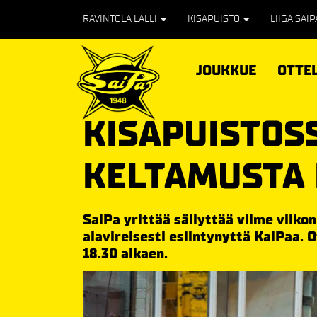
RAVINTOLA LALLI
KISAPUISTO
LIIGA SAI
JOUKKUE
OTTE
KISAPUISTOSS
KELTAMUSTA 
SaiPa yrittää säilyttää viime viikon
alavireisesti esiintynyttä KalPaa. O
18.30 alkaen.