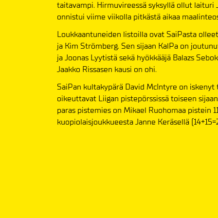
taitavampi. Hirmuvireessä syksyllä ollut laituri
onnistui viime viikolla pitkästä aikaa maalinteo
Loukkaantuneiden listoilla ovat SaiPasta olleet
ja Kim Strömberg. Sen sijaan KalPa on joutunu
ja Joonas Lyytistä sekä hyökkääjä Balazs Seboki
Jaakko Rissasen kausi on ohi.
SaiPan kultakypärä David McIntyre on iskenyt
oikeuttavat Liigan pistepörssissä toiseen sijaa
paras pistemies on Mikael Ruohomaa pistein 11+
kuopiolaisjoukkueesta Janne Keräsellä (14+15=2