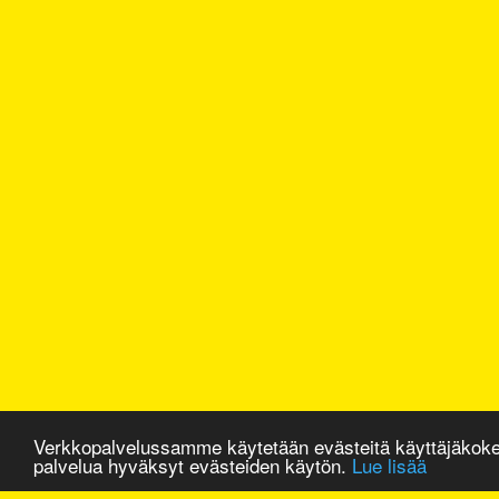
Verkkopalvelussamme käytetään evästeitä käyttäjäkok
palvelua hyväksyt evästeiden käytön.
Lue lisää