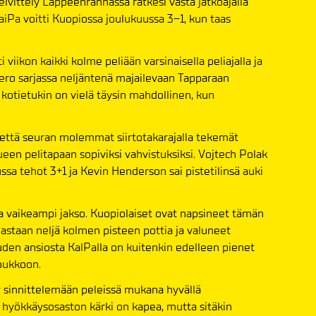
vittely Lappeenrannassa ratkesi vasta jatkoajalla
iPa voitti Kuopiossa joulukuussa 3–1, kun taas
 viikon kaikki kolme peliään varsinaisella peliajalla ja
 ero sarjassa neljäntenä majailevaan Tapparaan
kotietukin on vielä täysin mahdollinen, kun
 että seuran molemmat siirtotakarajalla tekemät
en pelitapaan sopiviksi vahvistuksiksi. Vojtech Polak
sa tehot 3+1 ja Kevin Henderson sai pistetilinsä auki
ana vaikeampi jakso. Kuopiolaiset ovat napsineet tämän
astaan neljä kolmen pisteen pottia ja valuneet
den ansiosta KalPalla on kuitenkin edelleen pienet
oukkoon.
 sinnittelemään peleissä mukana hyvällä
n hyökkäysosaston kärki on kapea, mutta sitäkin