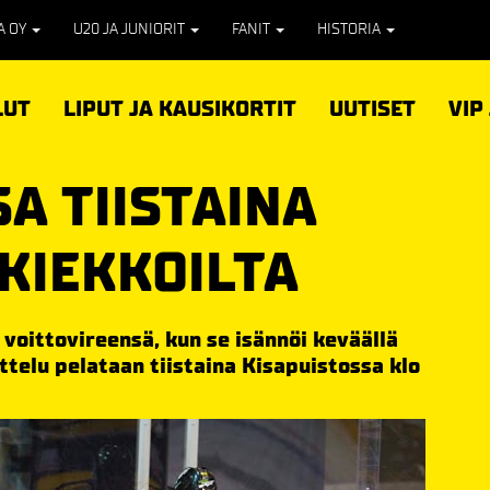
PA OY
U20 JA JUNIORIT
FANIT
HISTORIA
LUT
LIPUT JA KAUSIKORTIT
UUTISET
VIP
A TIISTAINA
KIEKKOILTA
 voittovireensä, kun se isännöi keväällä
ttelu pelataan tiistaina Kisapuistossa klo