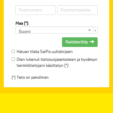
Maa (*):
Suomi
Rekisteröidy
Haluan tilata SaiPa uutiskirjeen
Olen lukenut
tietosuojaselosteen
ja hyväksyn
henkilötietojeni käsittelyn (*)
(*) Tieto on pakollinen