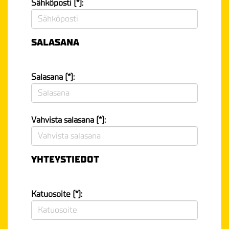
Sähköposti (*):
SALASANA
Salasana (*):
Vahvista salasana (*):
YHTEYSTIEDOT
Katuosoite (*):