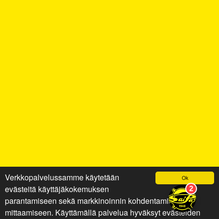
Verkkopalvelussamme käytetään
Ok
evästeitä käyttäjäkokemuksen
parantamiseen sekä markkinoinnin kohdentamiseen ja
mittaamiseen. Käyttämällä palvelua hyväksyt evästeiden