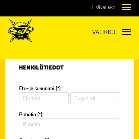
Navig
Navig
HENKILÖTIEDOT
Etu- ja sukunimi (*):
Puhelin (*):