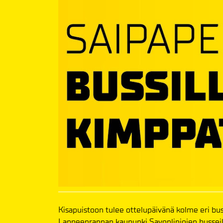
Kisapuistoon tulee ottelupäivänä kolme eri buss
Lappeenrannan kaupunki Savonlinjojen busseill