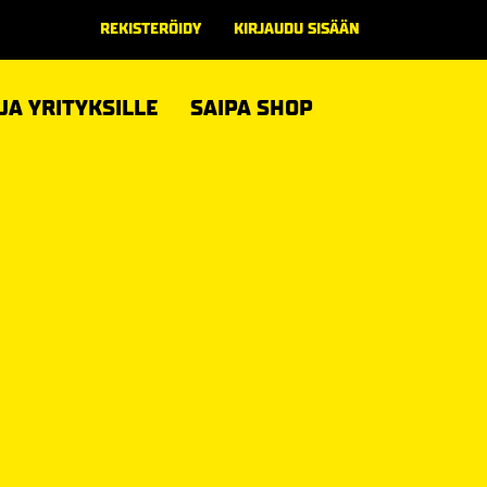
REKISTERÖIDY
KIRJAUDU SISÄÄN
 JA YRITYKSILLE
SAIPA SHOP