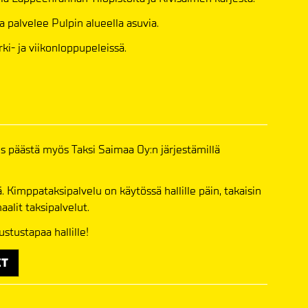
ka palvelee Pulpin alueella asuvia.
rki- ja viikonloppupeleissä.
s päästä myös Taksi Saimaa Oy:n järjestämillä
 Kimppataksipalvelu on käytössä hallille päin, takaisin
aalit taksipalvelut.
stustapaa hallille!
ET