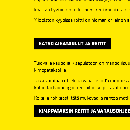
Imatran kyytiin on tullut pieni reittimuutos, jo
Yliopiston kyydissä reitti on hieman erilainen a
KATSO AIKATAULUT JA REITIT
Tulevalla kaudella Kisapuistoon on mahdollisuu
kimppatakseilla.
Taksi varataan ottelupäivänä kello 15 mennessä.
kotiin tai kaupungin rientoihin kuljettavat norm
Kokeile rohkeasti tätä mukavaa ja rentoa matku
KIMPPATAKSIN REITIT JA VARAUSOHJE