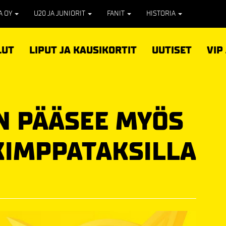
PA OY
U20 JA JUNIORIT
FANIT
HISTORIA
LUT
LIPUT JA KAUSIKORTIT
UUTISET
VIP
N PÄÄSEE MYÖS
 KIMPPATAKSILLA