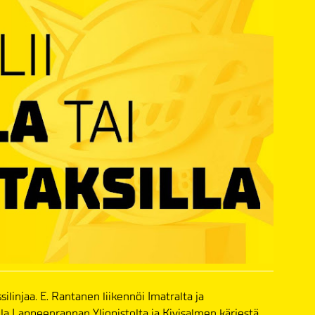
ilinjaa. E. Rantanen liikennöi Imatralta ja
a Lappeenrannan Yliopistolta ja Kivisalmen kärjestä.