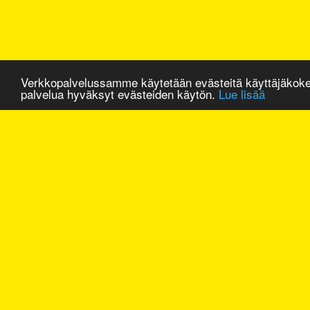
Verkkopalvelussamme käytetään evästeitä käyttäjäkok
palvelua hyväksyt evästeiden käytön.
Lue lisää