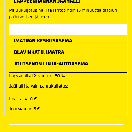
LAPPEENRANNAN JÄÄHALLI
Paluukuljetus hallilta lähtee noin 15 minuuttia ottelun
päättymisen jälkeen.
Meno-paluu hinta
IMATRAN KESKUSASEMA
OLAVINKATU, IMATRA
JOUTSENON LINJA-AUTOASEMA
Lapset alle 12-vuotta -50 %
Jäähallilta vain paluukuljetus:
Imatralle 10 €
Joutsenoon 5 €