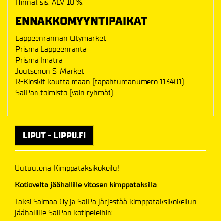
Hinnat sis. ALV 10 %.
ENNAKKOMYYNTIPAIKAT
Lappeenrannan Citymarket
Prisma Lappeenranta
Prisma Imatra
Joutsenon S-Market
R-Kioskit kautta maan (tapahtumanumero 113401)
SaiPan toimisto (vain ryhmät)
LIPUT - LIPPU.FI
Uutuutena Kimppataksikokeilu!
Kotiovelta jäähallille vitosen kimppataksilla
Taksi Saimaa Oy ja SaiPa järjestää kimppataksikokeilun
jäähallille SaiPan kotipeleihin: