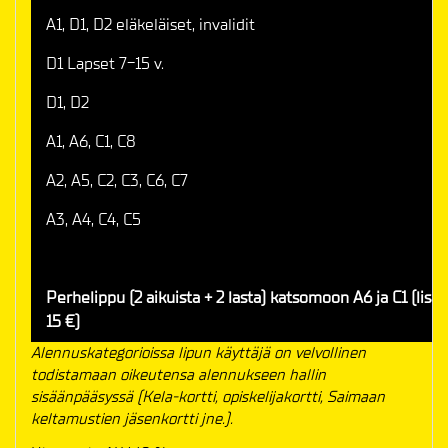
A1, D1, D2 eläkeläiset, invalidit
D1 Lapset 7-15 v.
D1, D2
A1, A6, C1, C8
A2, A5, C2, C3, C6, C7
A3, A4, C4, C5
Perhelippu (2 aikuista + 2 lasta) katsomoon A6 ja C1 (lisäl
15 €)
Alennuskategorioissa lipun käyttäjä on velvollinen
todistamaan oikeutensa alennukseen hallin
sisäänpääsyssä (Kela-kortti, opiskelijakortti, Saimaan
keltamustien jäsenkortti jne.).