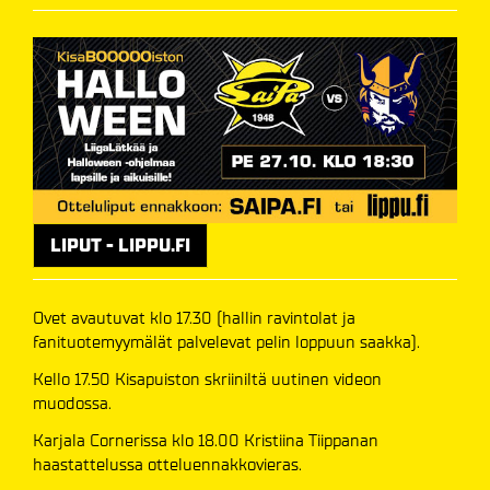
LIPUT - LIPPU.FI
Ovet avautuvat klo 17.30 (hallin ravintolat ja
fanituotemyymälät palvelevat pelin loppuun saakka).
Kello 17.50 Kisapuiston skriiniltä uutinen videon
muodossa.
Karjala Cornerissa klo 18.00 Kristiina Tiippanan
haastattelussa otteluennakkovieras.