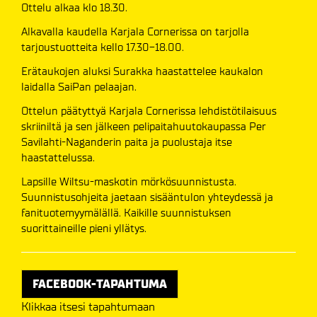
Ottelu alkaa klo 18.30.
Alkavalla kaudella Karjala Cornerissa on tarjolla
tarjoustuotteita kello 17.30-18.00.
Erätaukojen aluksi Surakka haastattelee kaukalon
laidalla SaiPan pelaajan.
Ottelun päätyttyä Karjala Cornerissa lehdistötilaisuus
skriiniltä ja sen jälkeen pelipaitahuutokaupassa Per
Savilahti-Naganderin paita ja puolustaja itse
haastattelussa.
Lapsille Wiltsu-maskotin mörkösuunnistusta.
Suunnistusohjeita jaetaan sisääntulon yhteydessä ja
fanituotemyymälällä. Kaikille suunnistuksen
suorittaineille pieni yllätys.
FACEBOOK-TAPAHTUMA
Klikkaa itsesi tapahtumaan