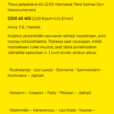
Tilaus pelipäivänä klo 12:00 mennessä Taksi Saimaa Oy:n
tilausnumerosta
0200 60 400
(1,08 €/puh+1,01 €/min)
Hinta: 5 € / henkilö
Kuljetus järjestetään seuraavia reittejä noudattaen, auto
noutaa kotiosoitteesta. Tilatessa saat noutoajan, mikäli
noutoaikaan tulee muutos, saat tästä puhelinsoiton.
Jäähallille saavutaan n. 1 tunti ennen ottelun alkua.
· Ruoholampi - Uus-Lavola - Skinnarila - Sammonlahti -
Huhtiniemi – Jäähalli
· Kivisalmi – Voisalmi – Pallo - Pikisaari – Jäähalli
· Kiiskinmäki – Kanavansuu – Lauritsala - Kaukas –