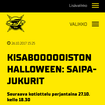
Navig
Navig
26.10.2017 15:25
KISABOOOOOISTON
HALLOWEEN: SAIPA-
JUKURIT
Seuraava kotiottelu perjantaina 27.10.
kello 18.30