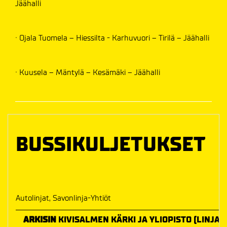
Jäähalli
· Ojala Tuomela – Hiessilta - ­­­Karhuvuori – Tirilä – Jäähalli
· Kuusela – Mäntylä – Kesämäki – Jäähalli­­
BUSSIKULJETUKSET
Autolinjat, Savonlinja-Yhtiöt
ARKISIN
KIVISALMEN KÄRKI JA YLIOPISTO (LINJA 1)