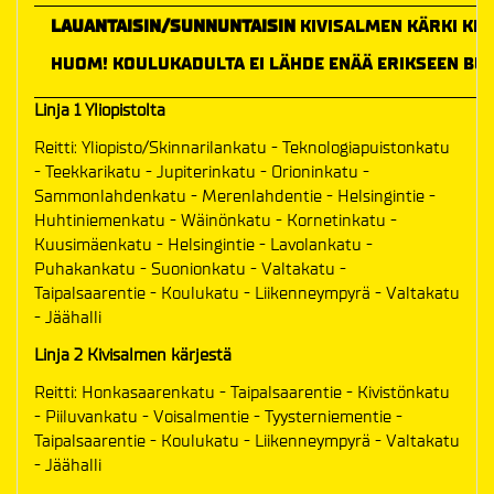
LAUANTAISIN/SUNNUNTAISIN
KIVISALMEN KÄRKI KLO 
HUOM! KOULUKADULTA EI LÄHDE ENÄÄ ERIKSEEN BUS
Linja 1 Yliopistolta
Reitti: Yliopisto/Skinnarilankatu - Teknologiapuistonkatu
- Teekkarikatu - Jupiterinkatu - Orioninkatu -
Sammonlahdenkatu - Merenlahdentie - Helsingintie -
Huhtiniemenkatu - Wäinönkatu - Kornetinkatu -
Kuusimäenkatu - Helsingintie - Lavolankatu -
Puhakankatu - Suonionkatu - Valtakatu -
Taipalsaarentie - Koulukatu - Liikenneympyrä - Valtakatu
- Jäähalli
Linja 2 Kivisalmen kärjestä
Reitti: Honkasaarenkatu - Taipalsaarentie - Kivistönkatu
- Piiluvankatu - Voisalmentie - Tyysterniementie -
Taipalsaarentie - Koulukatu - Liikenneympyrä - Valtakatu
- Jäähalli