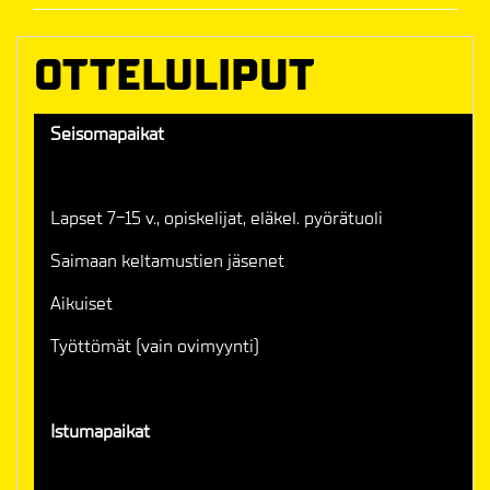
OTTELULIPUT
Seisomapaikat
Lapset 7-15 v., opiskelijat, eläkel. pyörätuoli
Saimaan keltamustien jäsenet
Aikuiset
Työttömät (vain ovimyynti)
Istumapaikat