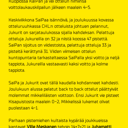
Kuopiossa KalPan ja vei ottelun nimiinsä
voittolaukauskilpailun jälkeen maalein 4-5.
Keskiviikkona SaiPaa isännöivä, ja joulukuussa kovassa
otteluruuhkassa CHL:n otteluista johtuen pelannut,
Jukurit on sarjataulukossa sijalla kahdeksan. Pelattuja
otteluja Jukureilla on 32 ja niistä koossa 47 pistettä.
SaiPan sijoitus on viidestoista, pelattuja otteluja 33 ja
pisteitä kerättynä 31. Viiden viimeisen ottelun
kuntopuntaria tarkasteltaessa SaiPalla yksi voitto ja neljä
tappiota, Jukureilla vastaavasti kaksi voitto ja kolme
tappiota.
SaiPa ja Jukurit ovat tällä kaudella kohdanneet kahdesti.
Joulukuun alussa pelatut back to back ottelut päättyivät
molemmat mikkeliläisten voittoon. Ensi Jukurit vie pisteet
Kisapuistosta maalein 0-2, Mikkelissä lukemat olivat
puolestaan 4-1.
Parhaan pistemiehen kultaista kypärää joukkueissa
kantavat
Ville Meskanen
tehoin 14+7=21 ja
Juhamatti