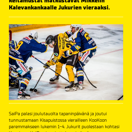
keltamustat matkustavat Mikkelin
Kalevankankaalle Jukurien vieraaksi.
SaiPa palasi joulutauolta tapaninpäivänä ja joutui
tunnustamaan Kisapuistossa vierailleen KooKoon
paremmakseen lukemin 1-4. Jukurit puolestaan kohtasi