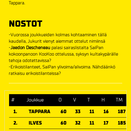
Tappara.
NOSTOT
-Vuorossa joukkueiden kolmas kohtaaminen tällä
kaudella, Jukurit vienyt aiemmat ottelut nimiinsä
-
Jaedon Descheneau
palasi sairaslistalta SaiPan
kokoonpanoon KooKoo ottelussa, syksyn kultakypärälle
tehoja odotettavissa?
-Erikoistilanteet, SaiPan ylivoima/alivoima. Nähdäänkö
ratkaisu erikoistilanteissa?
#
Joukkue
O
V
T
H
TM
1.
TAPPARA
60
33
11
16
187
2.
ILVES
60
32
11
17
185