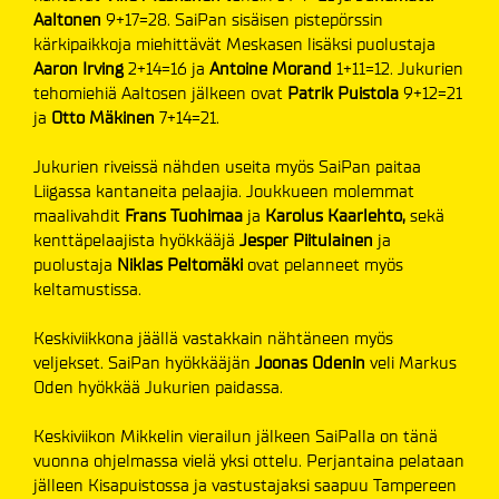
Aaltonen
9+17=28. SaiPan sisäisen pistepörssin
kärkipaikkoja miehittävät Meskasen lisäksi puolustaja
Aaron Irving
2+14=16 ja
Antoine Morand
1+11=12. Jukurien
tehomiehiä Aaltosen jälkeen ovat
Patrik Puistola
9+12=21
ja
Otto Mäkinen
7+14=21.
Jukurien riveissä nähden useita myös SaiPan paitaa
Liigassa kantaneita pelaajia. Joukkueen molemmat
maalivahdit
Frans Tuohimaa
ja
Karolus Kaarlehto,
sekä
kenttäpelaajista hyökkääjä
Jesper
Piitulainen
ja
puolustaja
Niklas Peltomäki
ovat pelanneet myös
keltamustissa.
Keskiviikkona jäällä vastakkain nähtäneen myös
veljekset. SaiPan hyökkääjän
Joonas Odenin
veli Markus
Oden hyökkää Jukurien paidassa.
Keskiviikon Mikkelin vierailun jälkeen SaiPalla on tänä
vuonna ohjelmassa vielä yksi ottelu. Perjantaina pelataan
jälleen Kisapuistossa ja vastustajaksi saapuu Tampereen