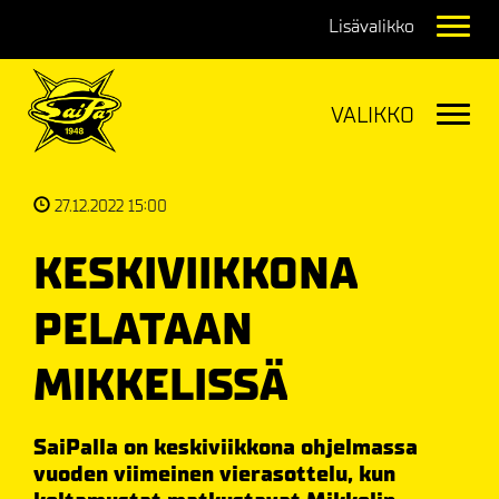
Navig
Navig
27.12.2022 15:00
KESKIVIIKKONA
PELATAAN
MIKKELISSÄ
SaiPalla on keskiviikkona ohjelmassa
vuoden viimeinen vierasottelu, kun