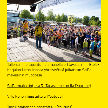
Tallensimme tapahtuman monella eri tavalla, mm. Etelä-
Karjalan Liiton kanssa yhteistyössä julkaistun SaiPa-
makasiinin muodossa.
SaiPa-makasiini, osa 3 : Tapasimme torilla (Youtube)
Ville Kohon haastattelu (Youtube)
Tero Koskirannan haastattelu (Youtube)