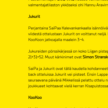
valmentajatilaston ykköseksi ohi Hannu Aravirr
Jukurit
Perjantaina SaiPaa Kalevankankaalla isännöivä
viidestä ottelustaan Jukurit on voittanut neljä.
KooKoon jatkoajalla maalein 3-4.
Jukureiden pörssikärjessä on koko Liigan piste
21+31=52. Muut kärkinimet ovat
Simon Strans
SaiPa ja Jukurit ovat tällä kaudella kohdanneet
back otteluissa Jukurit vei pisteet. Ensin Lappe
seuraavana päivänä Mikkelissä pelattu ottelu n
joukkueet kohtaavat vielä kerran Kisapuistossa 
KooKoo