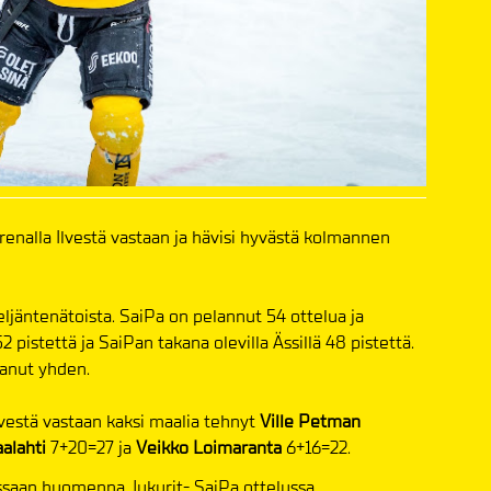
enalla Ilvestä vastaan ja hävisi hyvästä kolmannen
eljäntenätoista. SaiPa on pelannut 54 ottelua ja
2 pistettä ja SaiPan takana olevilla Ässillä 48 pistettä.
tanut yhden.
vestä vastaan kaksi maalia tehnyt
Ville Petman
aalahti
7+20=27 ja
Veikko Loimaranta
6+16=22.
aan huomenna Jukurit- SaiPa ottelussa