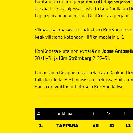
KooKoo on ennen perjantain otteluja sarjassa t
olevaa TPS:ää jäljessä. Pisteitä KooKoolla on 8
Lappeenrannan vierailua KooKoo saa perjantain
Viidestä viimeisestä ottelustaan KooKoo on voi
keskiviikkona kotonaan HPK:n maalein 6-1.
KooKoossa kultainen kypärä on
Joose Antosell
20+11=31 ja
Kim Strömberg
9+22=31.
Lauantaina Kisapuistossa pelattava Kaakon Der
tällä kaudella. Keskinäisissä otteluissa SaiPa 
SaiPa on voittanut kolme ja KooKoo kaksi.
#
Joukkue
O
V
T
1.
TAPPARA
60
31
13