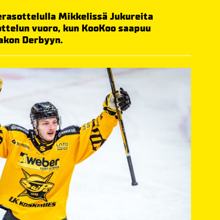
erasottelulla Mikkelissä Jukureita
iottelun vuoro, kun KooKoo saapuu
akon Derbyyn.