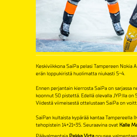
Keskiviikkona SaiPa pelasi Tampereen Nokia Ar
erän loppukiristä huolimatta niukasti 5-4.
Ennen perjantain kierrosta SaiPa on sarjassa n
koonnut 50 pistettä. Edellä olevalla JYP:lla on 5
Viidestä viimeisestä ottelustaan SaiPa on voit
SaiPan kultaista kypärää kantaa Tampereella Il
tehopistein 14+21=35. Seuraavina ovat
Kalle M
Päävalmentaja
Pekka Virta
nousee valmentaess