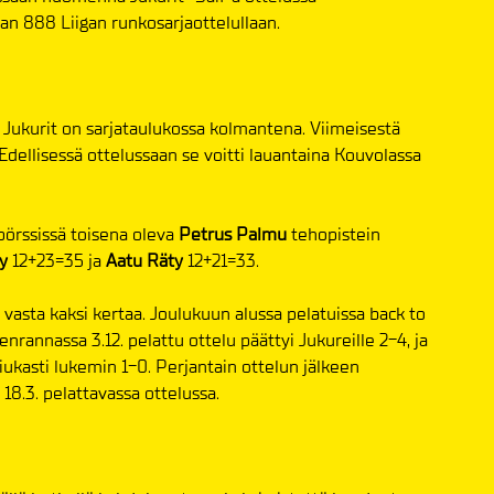
an 888 Liigan runkosarjaottelullaan.
 Jukurit on sarjataulukossa kolmantena. Viimeisestä
 Edellisessä ottelussaan se voitti lauantaina Kouvolassa
pörssissä toisena oleva
Petrus Palmu
tehopistein
ky
12+23=35 ja
Aatu Räty
12+21=33.
 vasta kaksi kertaa. Joulukuun alussa pelatuissa back to
enrannassa 3.12. pelattu ottelu päättyi Jukureille 2-4, ja
iukasti lukemin 1-0. Perjantain ottelun jälkeen
18.3. pelattavassa ottelussa.