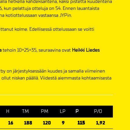
ällä hetkellä kahdeksantena, kaksi pistettä kuudentena
6, kun pelattuja otteluja on 54. Ennen lauantaista
a kotiottelussaan vastaansa JYPin.
ttanut kolme. Edellisessä ottelussaan se voitti
a
tehoin 10+25=35, seuraavina ovat
Heikki Liedes
by on järjestyksessään kuudes ja samalla viimeinen
on ollut niskan päällä. Viidestä aiemmasta kohtaamisesta
H
TM
PM
LP
P
P/O
16
188
120
9
115
1,92