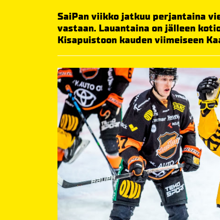
SaiPan viikko jatkuu perjantaina vi
vastaan. Lauantaina on jälleen kot
Kisapuistoon kauden viimeiseen Ka