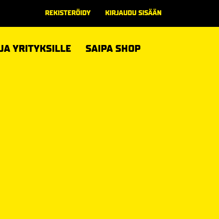
REKISTERÖIDY
KIRJAUDU SISÄÄN
 JA YRITYKSILLE
SAIPA SHOP