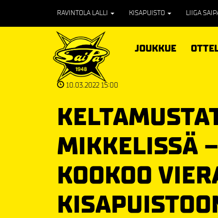
RAVINTOLA LALLI
KISAPUISTO
LIIGA SAI
JOUKKUE
OTTE
10.03.2022 15:00
KELTAMUSTAT
MIKKELISSÄ 
KOOKOO VIER
KISAPUISTOO