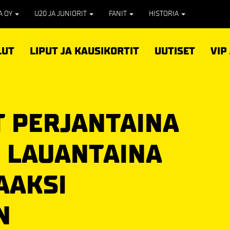
PA OY
U20 JA JUNIORIT
FANIT
HISTORIA
LUT
LIPUT JA KAUSIKORTIT
UUTISET
VIP
 PERJANTAINA
– LAUANTAINA
AAKSI
N