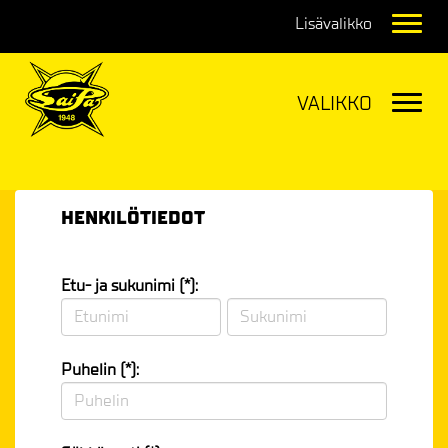
Navig
Navig
HENKILÖTIEDOT
Etu- ja sukunimi (*):
Puhelin (*):