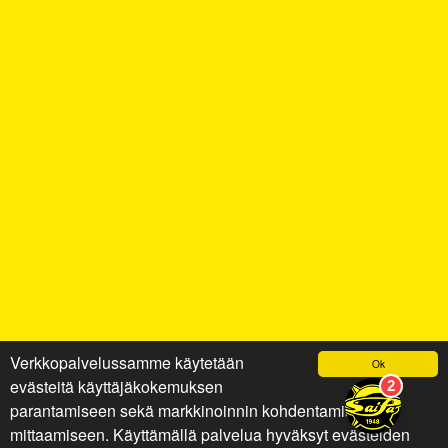
Verkkopalvelussamme käytetään
Ok
evästeitä käyttäjäkokemuksen
parantamiseen sekä markkinoinnin kohdentamiseen ja
mittaamiseen. Käyttämällä palvelua hyväksyt evästeiden