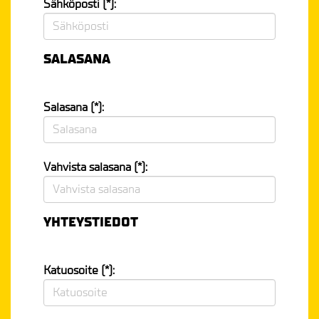
Sähköposti (*):
SALASANA
Salasana (*):
Vahvista salasana (*):
YHTEYSTIEDOT
Katuosoite (*):