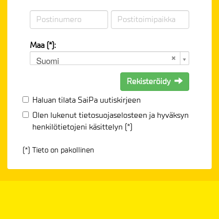
Maa (*):
Suomi
Rekisteröidy
Haluan tilata SaiPa uutiskirjeen
Olen lukenut
tietosuojaselosteen
ja hyväksyn
henkilötietojeni käsittelyn (*)
(*) Tieto on pakollinen