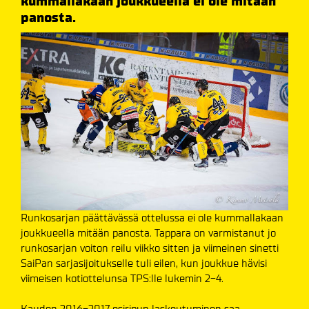
kummallakaan joukkueella ei ole mitään
panosta.
Runkosarjan päättävässä ottelussa ei ole kummallakaan
joukkueella mitään panosta. Tappara on varmistanut jo
runkosarjan voiton reilu viikko sitten ja viimeinen sinetti
SaiPan sarjasijoitukselle tuli eilen, kun joukkue hävisi
viimeisen kotiottelunsa TPS:lle lukemin 2-4.
Kauden 2016-2017 esiripun laskeutuminen saa