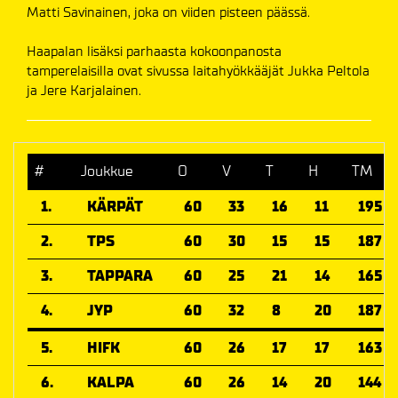
Matti Savinainen, joka on viiden pisteen päässä.
Haapalan lisäksi parhaasta kokoonpanosta
tamperelaisilla ovat sivussa laitahyökkääjät Jukka Peltola
ja Jere Karjalainen.
#
Joukkue
O
V
T
H
TM
1.
KÄRPÄT
60
33
16
11
195
2.
TPS
60
30
15
15
187
3.
TAPPARA
60
25
21
14
165
4.
JYP
60
32
8
20
187
5.
HIFK
60
26
17
17
163
6.
KALPA
60
26
14
20
144