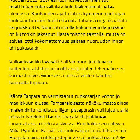
miettimään onko sellaista kuin kiekkojumala edes
olemassa. Kuukauden ajalta lähes kymmenen pelaajan
loukkaantuminen koettelisi mitä tahansa organisaatiota
tai joukkuetta. Nuorentuneella kokoonpanolla joukkue
on kuitenkin jaksanut illasta toiseen taistella, mutta on
selvää, että kokemattomuus paistaa nuoruuden innon
ohi pakostakin.
Vaikeuksienkin keskellä SaiPan nuori joukkue on
kuitenkin taistellut urhoollisesti ja tulee tekemään sen
varmasti myös viimeisessä pelissä vieden kauden
kunnialla loppuun.
Isäntä Tappara on varmistanut runkosarjan voiton jo
maaliskuun alussa. Tamperelaisesta näkökulmasta ainoa
mielenkiinto kohdistuu liigan pistepörssin voittajaan, sillä
pörssin kärkinimi Henrik Haapala oli joukkueen
lauantaisesta ottelusta sivussa. Kun kakkosena olevan
Mika Pyörälän Kärpät sai runkosarjan jo päätökseen on
Haapalan ainoa uhka pistepörssissä joukkuetoveri Veli-