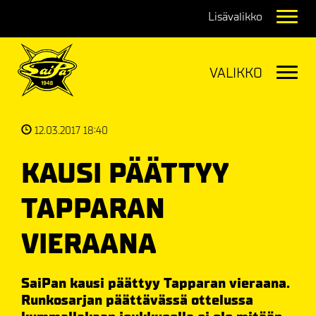
Navig
Navig
12.03.2017 18:40
KAUSI PÄÄTTYY
TAPPARAN
VIERAANA
SaiPan kausi päättyy Tapparan vieraana.
Runkosarjan päättävässä ottelussa