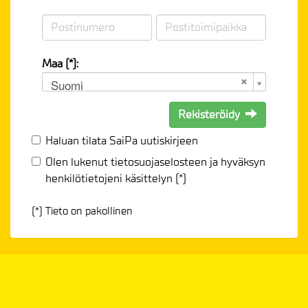
Maa (*):
Suomi
Rekisteröidy
Haluan tilata SaiPa uutiskirjeen
Olen lukenut
tietosuojaselosteen
ja hyväksyn
henkilötietojeni käsittelyn (*)
(*) Tieto on pakollinen