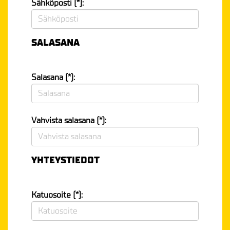
Sähköposti (*):
SALASANA
Salasana (*):
Vahvista salasana (*):
YHTEYSTIEDOT
Katuosoite (*):