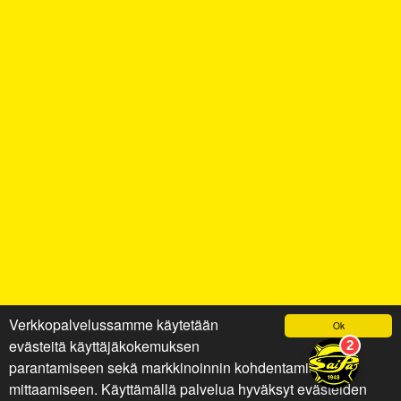
Verkkopalvelussamme käytetään
Ok
evästeitä käyttäjäkokemuksen
parantamiseen sekä markkinoinnin kohdentamiseen ja
mittaamiseen. Käyttämällä palvelua hyväksyt evästeiden