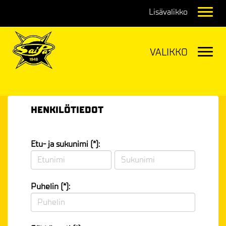
Navig
Navig
HENKILÖTIEDOT
Etu- ja sukunimi (*):
Puhelin (*):