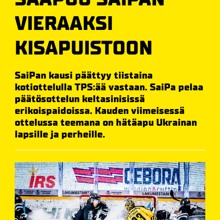
VIERAAKSI
KISAPUISTOON
SaiPan kausi päättyy tiistaina
kotiottelulla TPS:ää vastaan. SaiPa pelaa
päätösottelun keltasinisissä
erikoispaidoissa. Kauden viimeisessä
ottelussa teemana on hätäapu Ukrainan
lapsille ja perheille.