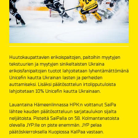
Huutokaupattavien erikoispaitojen, paitoihin myytyjen
tekstuurien ja myytyjen sinikeltaisten Ukraina
erikoisfanipaitojen tuotot lahjoitetaan lyhentämättömänä
Unicefin kautta Ukrainan lasten ja perheiden
auttamiseksi. Lisäksi päätösottelun irtolipputuloista
lahjoitetaan 10% Unicefin kautta Ukrainaan.
Lauantaina Hämeenlinnassa HPK:n voittanut SaiPa
lähtee kauden päätösotteluun sarjataulukon sijalta
neljätoista. Pisteitä SaiPalla on 58. Kolmantenatoista
olevalla JYP:lle on piste enemmän. JYP pelaa
päätöskierroksella Kuopiossa KalPaa vastaan.