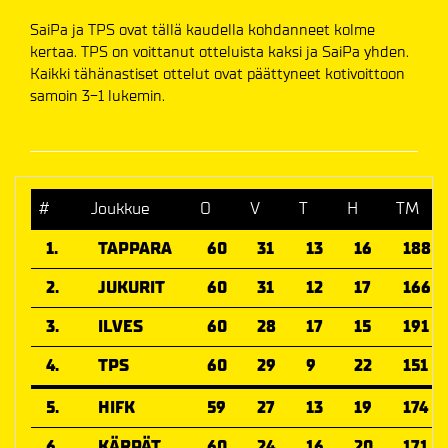
SaiPa ja TPS ovat tällä kaudella kohdanneet kolme
kertaa. TPS on voittanut otteluista kaksi ja SaiPa yhden.
Kaikki tähänastiset ottelut ovat päättyneet kotivoittoon
samoin 3-1 lukemin.
#
Joukkue
O
V
T
H
TM
1.
TAPPARA
60
31
13
16
188
2.
JUKURIT
60
31
12
17
166
3.
ILVES
60
28
17
15
191
4.
TPS
60
29
9
22
151
5.
HIFK
59
27
13
19
174
6.
KÄRPÄT
60
24
16
20
171