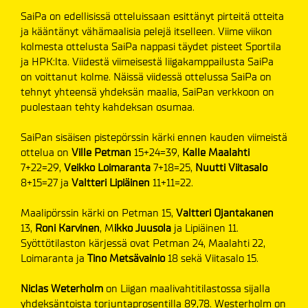
SaiPa on edellisissä otteluissaan esittänyt pirteitä otteita
ja kääntänyt vähämaalisia pelejä itselleen. Viime viikon
kolmesta ottelusta SaiPa nappasi täydet pisteet Sportila
ja HPK:lta. Viidestä viimeisestä liigakamppailusta SaiPa
on voittanut kolme. Näissä viidessä ottelussa SaiPa on
tehnyt yhteensä yhdeksän maalia, SaiPan verkkoon on
puolestaan tehty kahdeksan osumaa.
SaiPan sisäisen pistepörssin kärki ennen kauden viimeistä
ottelua on
Ville Petman
15+24=39,
Kalle
Maalahti
7+22=29,
Veikko Loimaranta
7+18=25,
Nuutti Viitasalo
8+15=27 ja
Valtteri Lipiäinen
11+11=22.
Maalipörssin kärki on Petman 15,
Valtteri Ojantakanen
13,
Roni Karvinen
, M
ikko Juusola
ja Lipiäinen 11.
Syöttötilaston kärjessä ovat Petman 24, Maalahti 22,
Loimaranta ja
Tino Metsävainio
18 sekä Viitasalo 15.
Niclas Weterholm
on Liigan maalivahtitilastossa sijalla
yhdeksäntoista torjuntaprosentilla 89,78. Westerholm on