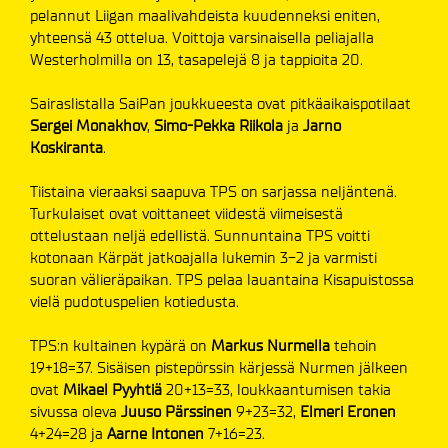
pelannut Liigan maalivahdeista kuudenneksi eniten,
yhteensä 43 ottelua. Voittoja varsinaisella peliajalla
Westerholmilla on 13, tasapelejä 8 ja tappioita 20.
Sairaslistalla SaiPan joukkueesta ovat pitkäaikaispotilaat
Sergei Monakhov
,
Simo-Pekka Riikola
ja
Jarno
Koskiranta
.
Tiistaina vieraaksi saapuva TPS on sarjassa neljäntenä.
Turkulaiset ovat voittaneet viidestä viimeisestä
ottelustaan neljä edellistä. Sunnuntaina TPS voitti
kotonaan Kärpät jatkoajalla lukemin 3-2 ja varmisti
suoran välieräpaikan. TPS pelaa lauantaina Kisapuistossa
vielä pudotuspelien kotiedusta.
TPS:n kultainen kypärä on
Markus Nurmella
tehoin
19+18=37. Sisäisen pistepörssin kärjessä Nurmen jälkeen
ovat
Mikael Pyyhtiä
20+13=33, loukkaantumisen takia
sivussa oleva
Juuso Pärssinen
9+23=32,
Elmeri Eronen
4+24=28 ja
Aarne Intonen
7+16=23.