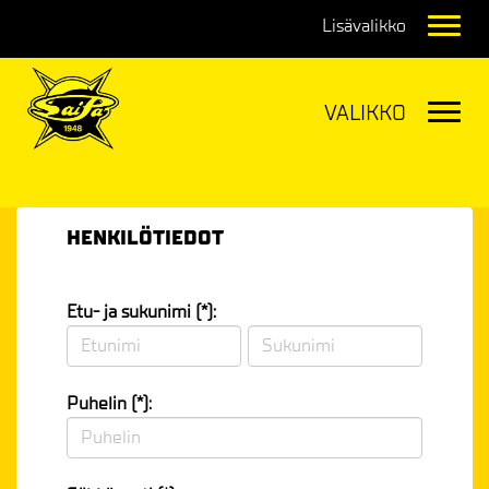
Navig
Navig
HENKILÖTIEDOT
Etu- ja sukunimi (*):
Puhelin (*):