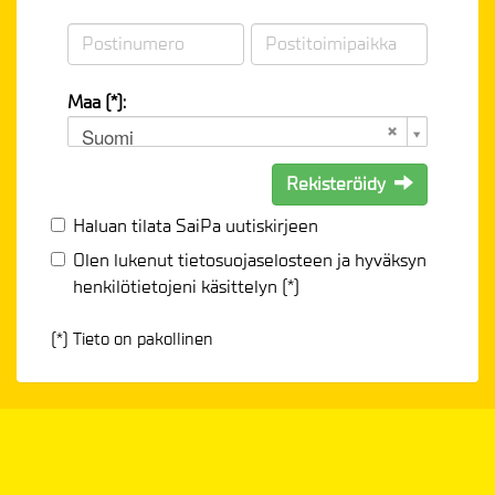
Maa (*):
Suomi
Rekisteröidy
Haluan tilata SaiPa uutiskirjeen
Olen lukenut
tietosuojaselosteen
ja hyväksyn
henkilötietojeni käsittelyn (*)
(*) Tieto on pakollinen