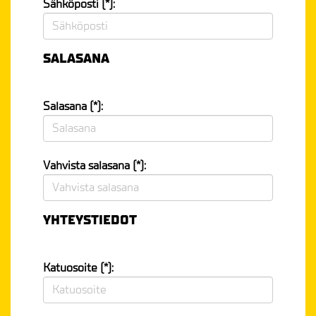
Sähköposti (*):
SALASANA
Salasana (*):
Vahvista salasana (*):
YHTEYSTIEDOT
Katuosoite (*):