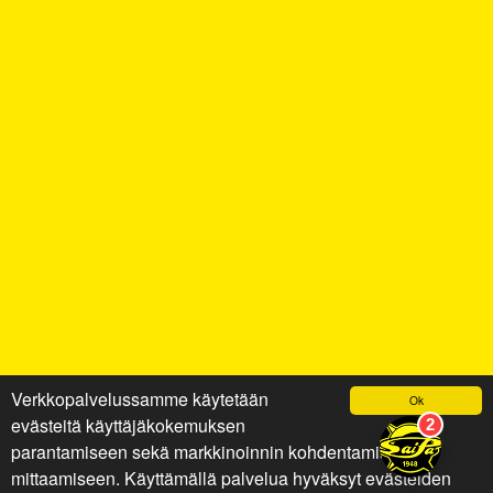
Verkkopalvelussamme käytetään
Ok
evästeitä käyttäjäkokemuksen
parantamiseen sekä markkinoinnin kohdentamiseen ja
mittaamiseen. Käyttämällä palvelua hyväksyt evästeiden