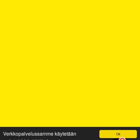
Verkkopalvelussamme käytetään
Ok