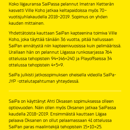
Koko liigauransa SaiPassa pelannut Imatran Ketterän
kasvatti Ville Koho jatkaa keltapaidoissa myös 70-
vuotisjuhlakaudella 2018-2019. Sopimus on yhden
kauden mittainen.
Yhdettätoista kauttaan SaiPan kapteenina toimiva Ville
Koho, joka täyttää tänään 36 vuotta, pitää hallussaan
SaiPan ennätystä niin kapteenivuosissa kuin pelimäärissä.
Urallaan hän on pelannut Liigassa runkosarjassa 764
ottelussa tehopistein 94+146=240 ja Playoffseissa 34
ottelussa tehopistein 4+5=9.
SaiPa julkisti jatkosopimuksen oheisella videolla SaiPa-
JYP -ottelutapahtuman yhteydessä.
SaiPa on käyttänyt Ahti Oksasen sopimuksessa olleen
optiovuoden. Näin ollen myös Oksanen jatkaa SaiPassa
kaudella 2018-2019. Ensimmäistä kauttaan Liigaa
pelaava Oksanen on ollut pelaamassaan 41 ottelussa
SaiPan paras maalintekijä tehopistein 15+10=25.