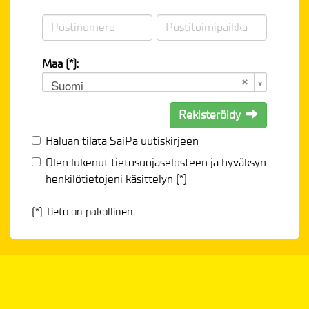
Maa (*):
Suomi
Rekisteröidy
Haluan tilata SaiPa uutiskirjeen
Olen lukenut
tietosuojaselosteen
ja hyväksyn
henkilötietojeni käsittelyn (*)
(*) Tieto on pakollinen