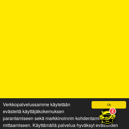
Verkkopalvelussamme käytetään
Ok
evästeitä käyttäjäkokemuksen
parantamiseen sekä markkinoinnin kohdentamiseen ja
mittaamiseen. Käyttämällä palvelua hyväksyt evästeiden