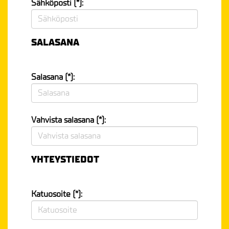
Sähköposti (*):
SALASANA
Salasana (*):
Vahvista salasana (*):
YHTEYSTIEDOT
Katuosoite (*):