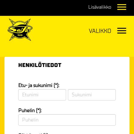
Navig
Navig
HENKILÖTIEDOT
Etu- ja sukunimi (*):
Puhelin (*):