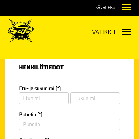
Navig
Navig
HENKILÖTIEDOT
Etu- ja sukunimi (*):
Puhelin (*):