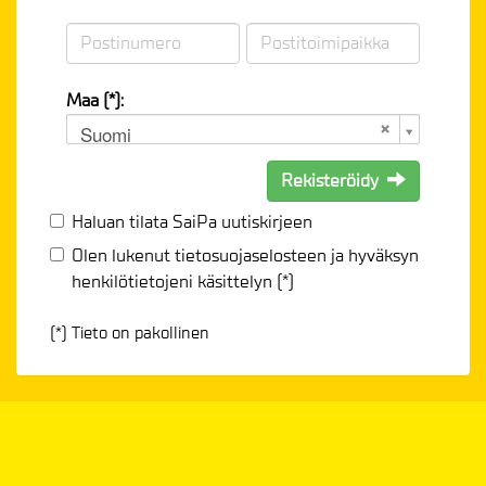
Maa (*):
Suomi
Rekisteröidy
Haluan tilata SaiPa uutiskirjeen
Olen lukenut
tietosuojaselosteen
ja hyväksyn
henkilötietojeni käsittelyn (*)
(*) Tieto on pakollinen