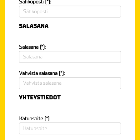
Sähköposti (*):
SALASANA
Salasana (*):
Vahvista salasana (*):
YHTEYSTIEDOT
Katuosoite (*):