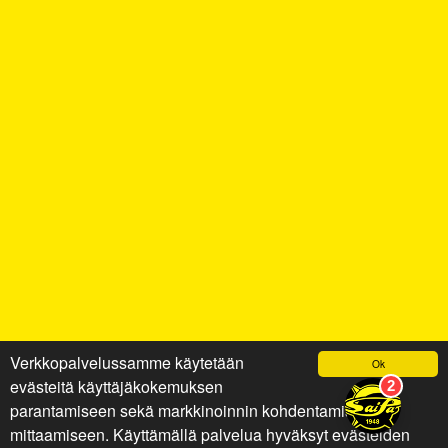
Verkkopalvelussamme käytetään
Ok
evästeitä käyttäjäkokemuksen
parantamiseen sekä markkinoinnin kohdentamiseen ja
mittaamiseen. Käyttämällä palvelua hyväksyt evästeiden