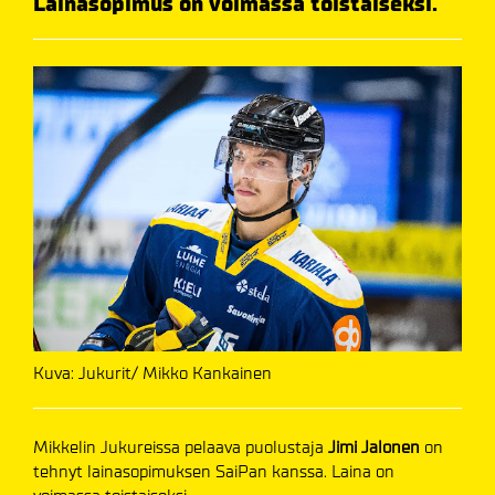
Lainasopimus on voimassa toistaiseksi.
Kuva: Jukurit/ Mikko Kankainen
Mikkelin Jukureissa pelaava puolustaja
Jimi Jalonen
on
tehnyt lainasopimuksen SaiPan kanssa. Laina on