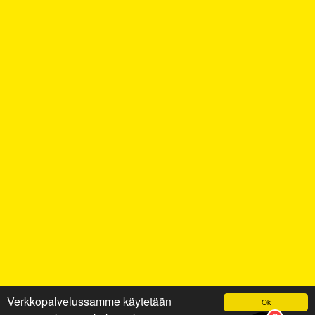
Verkkopalvelussamme käytetään
Ok