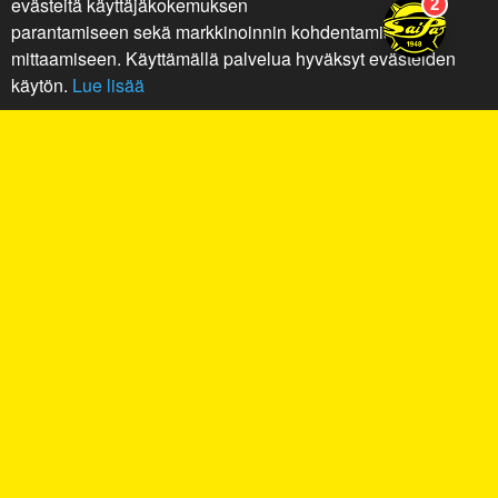
evästeitä käyttäjäkokemuksen
parantamiseen sekä markkinoinnin kohdentamiseen ja
mittaamiseen. Käyttämällä palvelua hyväksyt evästeiden
käytön.
Lue lisää