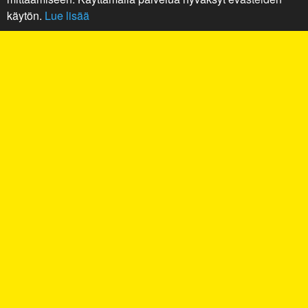
käytön.
Lue lisää