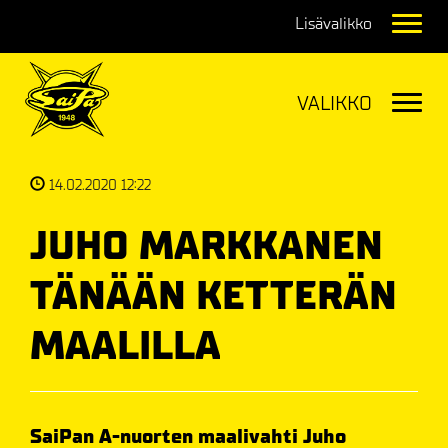
Navig
Navig
14.02.2020 12:22
JUHO MARKKANEN
TÄNÄÄN KETTERÄN
MAALILLA
SaiPan A-nuorten maalivahti Juho