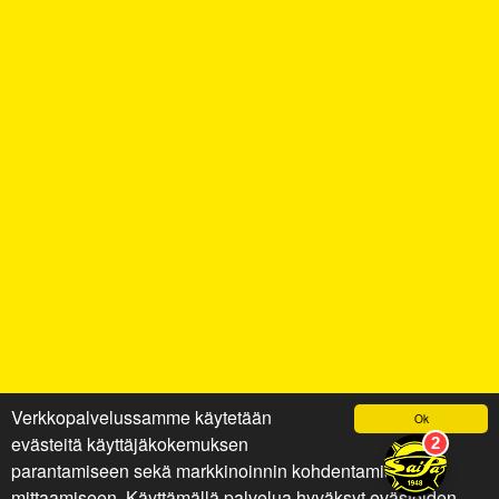
Verkkopalvelussamme käytetään
Ok
evästeitä käyttäjäkokemuksen
parantamiseen sekä markkinoinnin kohdentamiseen ja
mittaamiseen. Käyttämällä palvelua hyväksyt evästeiden