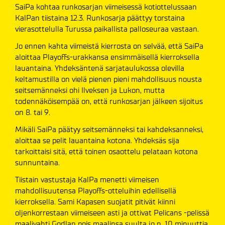
SaiPa kohtaa runkosarjan viimeisessä kotiottelussaan
KalPan tiistaina 12.3. Runkosarja päättyy torstaina
vierasottelulla Turussa paikallista palloseuraa vastaan.
Jo ennen kahta viimeistä kierrosta on selvää, että SaiPa
aloittaa Playoffs-urakkansa ensimmäisellä kierroksella
lauantaina. Yhdeksäntenä sarjataulukossa olevilla
keltamustilla on vielä pienen pieni mahdollisuus nousta
seitsemänneksi ohi Ilveksen ja Lukon, mutta
todennäköisempää on, että runkosarjan jälkeen sijoitus
on 8. tai 9.
Mikäli SaiPa päätyy seitsemänneksi tai kahdeksanneksi,
aloittaa se pelit lauantaina kotona. Yhdeksäs sija
tarkoittaisi sitä, että toinen osaottelu pelataan kotona
sunnuntaina.
Tiistain vastustaja KalPa menetti viimeisen
mahdollisuutensa Playoffs-otteluihin edellisellä
kierroksella. Sami Kapasen suojatit pitivät kiinni
oljenkorrestaan viimeiseen asti ja ottivat Pelicans -pelissä
maalivahti Godlan pois maalinsa suulta jo n. 10 minuuttia