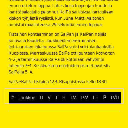
ennen ottelun loppua. Lähes koko loppuajan kuudella
kenttäpelaajalla pelannut KalPa sai kaivaa kertaalleen
kiekon tyhjästä rysästä, kun Juha-Matti Aaltonen
onnistui maalinteossa 29 sekuntia ennen loppua.
Tiistainen kohtaaminen on SaiPan ja KalPan neljäs
kuluvalla kaudella. Joukkueiden ensimmäisen
kohtaamisen lokakuussa SaiPa voitti voittolaukauksilla
Kuopiossa. Marraskuussa SaiPa otti puhtaan kotivoiton
4-2 ja tammikuussa KalPa oli kotonaan vahvempi
lukemin 3-1. Keskinäisten otteluiden pisteet ovat siis
SaiPalle 5-4.
SaiPa-KalPa tiistaina 12.3. Kisapuistossa kello 18.30.
#
Joukkue
O
V
T
H
TM
PM
LP
P
P/O