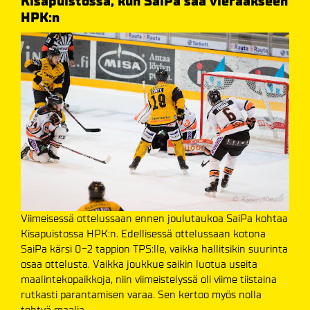
Kisapuistossa, kun SaiPa saa vieraakseen
HPK:n
Viimeisessä ottelussaan ennen joulutaukoa SaiPa kohtaa
Kisapuistossa HPK:n. Edellisessä ottelussaan kotona
SaiPa kärsi 0-2 tappion TPS:lle, vaikka hallitsikin suurinta
osaa ottelusta. Vaikka joukkue saikin luotua useita
maalintekopaikkoja, niin viimeistelyssä oli viime tiistaina
rutkasti parantamisen varaa. Sen kertoo myös nolla
tehtyä maalia.