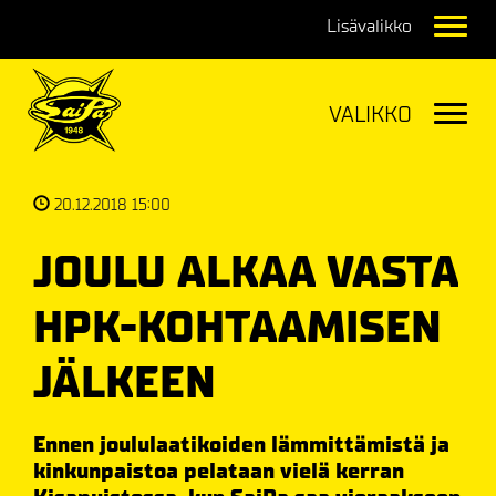
Navig
Navig
20.12.2018 15:00
JOULU ALKAA VASTA
HPK-KOHTAAMISEN
JÄLKEEN
Ennen joululaatikoiden lämmittämistä ja
kinkunpaistoa pelataan vielä kerran