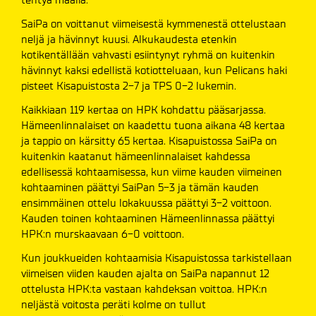
SaiPa on voittanut viimeisestä kymmenestä ottelustaan
neljä ja hävinnyt kuusi. Alkukaudesta etenkin
kotikentällään vahvasti esiintynyt ryhmä on kuitenkin
hävinnyt kaksi edellistä kotiotteluaan, kun Pelicans haki
pisteet Kisapuistosta 2-7 ja TPS 0-2 lukemin.
Kaikkiaan 119 kertaa on HPK kohdattu pääsarjassa.
Hämeenlinnalaiset on kaadettu tuona aikana 48 kertaa
ja tappio on kärsitty 65 kertaa. Kisapuistossa SaiPa on
kuitenkin kaatanut hämeenlinnalaiset kahdessa
edellisessä kohtaamisessa, kun viime kauden viimeinen
kohtaaminen päättyi SaiPan 5-3 ja tämän kauden
ensimmäinen ottelu lokakuussa päättyi 3-2 voittoon.
Kauden toinen kohtaaminen Hämeenlinnassa päättyi
HPK:n murskaavaan 6-0 voittoon.
Kun joukkueiden kohtaamisia Kisapuistossa tarkistellaan
viimeisen viiden kauden ajalta on SaiPa napannut 12
ottelusta HPK:ta vastaan kahdeksan voittoa. HPK:n
neljästä voitosta peräti kolme on tullut