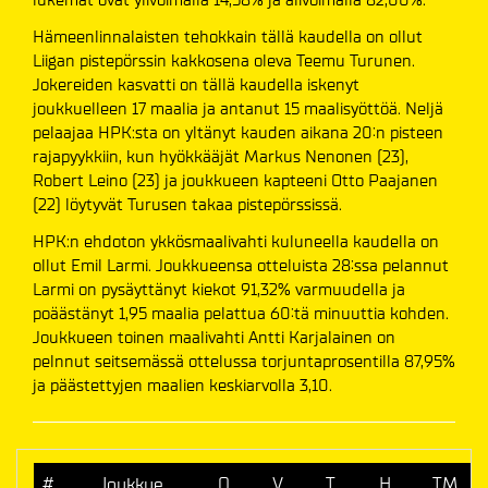
Hämeenlinnalaisten tehokkain tällä kaudella on ollut
Liigan pistepörssin kakkosena oleva Teemu Turunen.
Jokereiden kasvatti on tällä kaudella iskenyt
joukkuelleen 17 maalia ja antanut 15 maalisyöttöä. Neljä
pelaajaa HPK:sta on yltänyt kauden aikana 20:n pisteen
rajapyykkiin, kun hyökkääjät Markus Nenonen (23),
Robert Leino (23) ja joukkueen kapteeni Otto Paajanen
(22) löytyvät Turusen takaa pistepörssissä.
HPK:n ehdoton ykkösmaalivahti kuluneella kaudella on
ollut Emil Larmi. Joukkueensa otteluista 28:ssa pelannut
Larmi on pysäyttänyt kiekot 91,32% varmuudella ja
poäästänyt 1,95 maalia pelattua 60:tä minuuttia kohden.
Joukkueen toinen maalivahti Antti Karjalainen on
pelnnut seitsemässä ottelussa torjuntaprosentilla 87,95%
ja päästettyjen maalien keskiarvolla 3,10.
#
Joukkue
O
V
T
H
TM