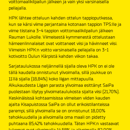
voittomaalikilpailun jälkeen ja vain yksi varsinaisella
peliajalla.
HPK lähtee otteluun kahden ottelun tappioputkessa,
kun se kärsi viime perjantaina kotonaan tappion TPS:lle ja
viime tiistaina 3-4 tappion voittomaalikilpailun jälkeen
Rauman Lukolle. Viimeisestä kymmenestä ottelustaan
hämeenlinnalaiset ovat voittaneet viisi ja hävinneet viisi.
Viimeisin HPK:n voitto varsinaisella peliajalla on 3-1
kotivoitto Oulun Kärpistä kahden viikon takaa.
Sarjataulukossa neljännellä sijalla oleva HPK on ei ole
tällä kaudella onnistunut ylivoimalla, sillä joukkue on
11:llä sijalla (18,84%) koko liigan mittapuulla.
Alkukaudesta Liigan parasta ylivoimaa esittänyt SaiPa
puolestaan löytyy ylivoimataulukosta sijalta viisi (21,70%).
Keskinäisissä kohtaamisissa viimeisen viiden kauden
ajalta Kisapuistossa SaiPa on ollut erikoistilanteissa
parempi, sillä ylivoimalla se on onnistunut 18,00%
tehokkuudella ja alivoimalla oma maali on pidetty
puhtaana 85,42% tehokkuudella. Täten HPK:n vastaavat
lukemat ovat ylivoimalla 14,58% ja alivoimalla 82,00%.