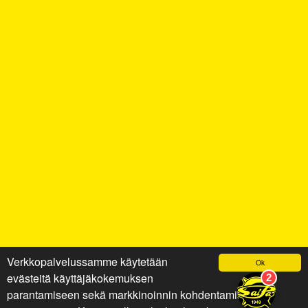
Verkkopalvelussamme käytetään
Ok
evästeitä käyttäjäkokemuksen
parantamiseen sekä markkinoinnin kohdentamiseen ja