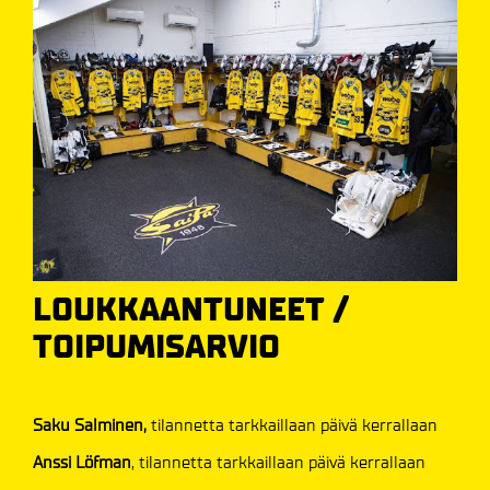
LOUKKAANTUNEET /
TOIPUMISARVIO
Saku Salminen,
tilannetta tarkkaillaan päivä kerrallaan
Anssi Löfman
, tilannetta tarkkaillaan päivä kerrallaan