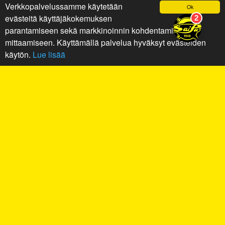
Verkkopalvelussamme käytetään
Ok
evästeitä käyttäjäkokemuksen
parantamiseen sekä markkinoinnin kohdentamiseen ja
mittaamiseen. Käyttämällä palvelua hyväksyt evästeiden
käytön.
Lue lisää