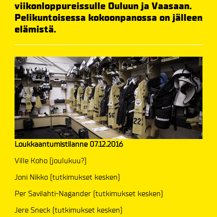
viikonloppureissulle Ouluun ja Vaasaan.
Pelikuntoisessa kokoonpanossa on jälleen
elämistä.
Loukkaantumistilanne 07.12.2016
Ville Koho (joulukuu?)
Joni Nikko (tutkimukset kesken)
Per Savilahti-Nagander (tutkimukset kesken)
Jere Sneck (tutkimukset kesken)