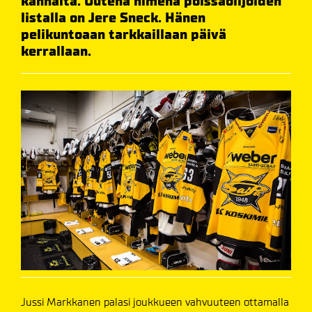
kannalta. Uutena nimenä poissaolijoiden
listalla on Jere Sneck. Hänen
pelikuntoaan tarkkaillaan päivä
kerrallaan.
Jussi Markkanen palasi joukkueen vahvuuteen ottamalla