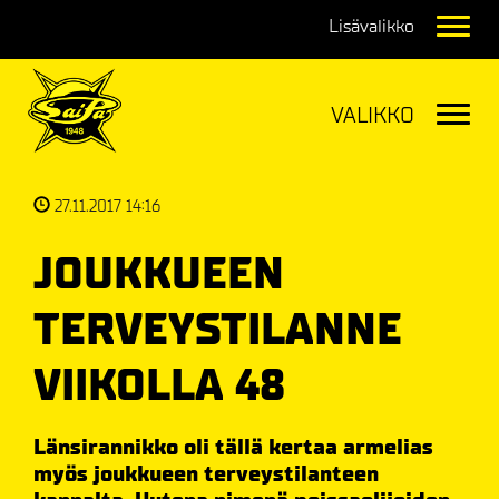
Navig
Navig
27.11.2017 14:16
JOUKKUEEN
TERVEYSTILANNE
VIIKOLLA 48
Länsirannikko oli tällä kertaa armelias
myös joukkueen terveystilanteen