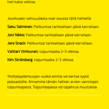
heti kaksi voittoa.
​Joukkueen vahvuudesta ovat sivussa tällä hetkellä:
Saku Salminen:
Pelikuntoa tarkkaillaan päivä kerrallaan.
Joni Nikko:
Pelikuntoa tarkkaillaan päivä kerrallaan.
Jere Sneck
: Pelikuntoa tarkkaillaan päivä kerrallaan.
Valtteri Virkkunen:
toipumisaika 2-3 viikkoa.
Kim Strömberg
: toipumisaika 2-3 viikkoa.
Yksityisyydensuojan vuoksi emme voi kertoa syytä
poissaoloille. Annamme tämän hetken arvion vammojen
toipumisajasta. Toipumisajassa voi tapahtua muutoksia.