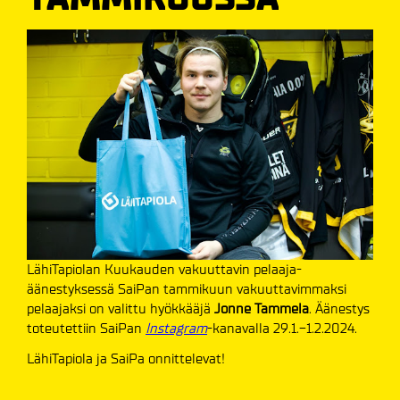
LähiTapiolan Kuukauden vakuuttavin pelaaja-
äänestyksessä SaiPan tammikuun vakuuttavimmaksi
pelaajaksi on valittu hyökkääjä
Jonne Tammela
. Äänestys
toteutettiin SaiPan
Instagram
-kanavalla 29.1.-1.2.2024.
LähiTapiola ja SaiPa onnittelevat!