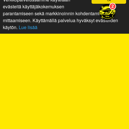
evästeitä käyttäjäkokemuksen
parantamiseen sekä markkinoinnin kohdentamiseen ja
mittaamiseen. Käyttämällä palvelua hyväksyt evästeiden
käytön.
Lue lisää