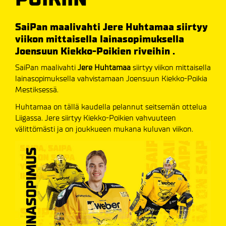
SaiPan maalivahti Jere Huhtamaa siirtyy
viikon mittaisella lainasopimuksella
Joensuun Kiekko-Poikien riveihin .
SaiPan maalivahti
Jere Huhtamaa
siirtyy viikon mittaisella
lainasopimuksella vahvistamaan Joensuun Kiekko-Poikia
Mestiksessä.
Huhtamaa on tällä kaudella pelannut seitsemän ottelua
Liigassa. Jere siirtyy Kiekko-Poikien vahvuuteen
välittömästi ja on joukkueen mukana kuluvan viikon.