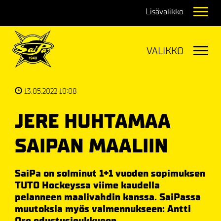
Navig
Navig
13.05.2022 10:08
JERE HUHTAMAA
SAIPAN MAALIIN
SaiPa on solminut 1+1 vuoden sopimuksen
TUTO Hockeyssa viime kaudella
pelanneen maalivahdin kanssa. SaiPassa
muutoksia myös valmennukseen: Antti
Ore edustusjoukkueen