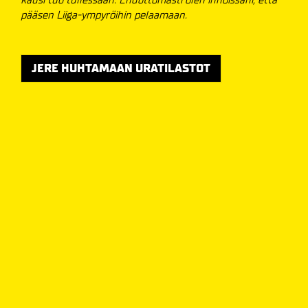
pääsen Liiga-ympyröihin pelaamaan.
JERE HUHTAMAAN URATILASTOT