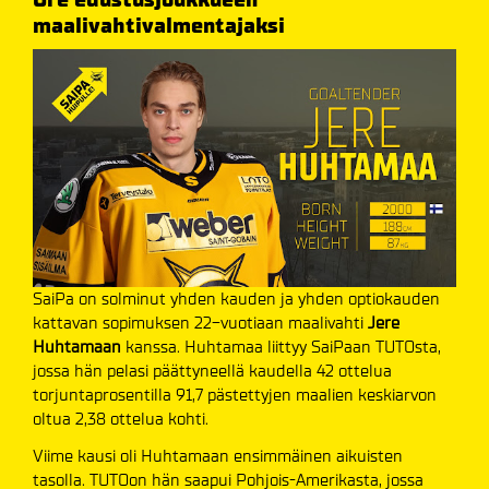
maalivahtivalmentajaksi
SaiPa on solminut yhden kauden ja yhden optiokauden
kattavan sopimuksen 22-vuotiaan maalivahti
Jere
Huhtamaan
kanssa. Huhtamaa liittyy SaiPaan TUTOsta,
jossa hän pelasi päättyneellä kaudella 42 ottelua
torjuntaprosentilla 91,7 pästettyjen maalien keskiarvon
oltua 2,38 ottelua kohti.
Viime kausi oli Huhtamaan ensimmäinen aikuisten
tasolla. TUTOon hän saapui Pohjois-Amerikasta, jossa