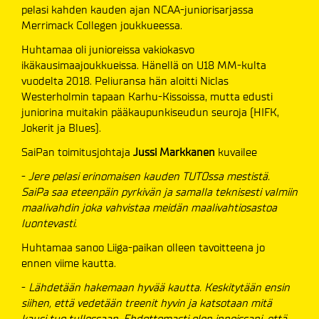
pelasi kahden kauden ajan NCAA-juniorisarjassa
Merrimack Collegen joukkueessa.
Huhtamaa oli junioreissa vakiokasvo
ikäkausimaajoukkueissa. Hänellä on U18 MM-kulta
vuodelta 2018. Peliuransa hän aloitti Niclas
Westerholmin tapaan Karhu-Kissoissa, mutta edusti
juniorina muitakin pääkaupunkiseudun seuroja (HIFK,
Jokerit ja Blues).
SaiPan toimitusjohtaja
Jussi Markkanen
kuvailee
-
Jere pelasi erinomaisen kauden TUTOssa mestistä.
SaiPa saa eteenpäin pyrkivän ja samalla teknisesti valmiin
maalivahdin joka vahvistaa meidän maalivahtiosastoa
luontevasti.
Huhtamaa sanoo Liiga-paikan olleen tavoitteena jo
ennen viime kautta.
-
Lähdetään hakemaan hyvää kautta. Keskitytään ensin
siihen, että vedetään treenit hyvin ja katsotaan mitä
kausi tuo tullessaan. Ehdottomasti olen innoissani, että