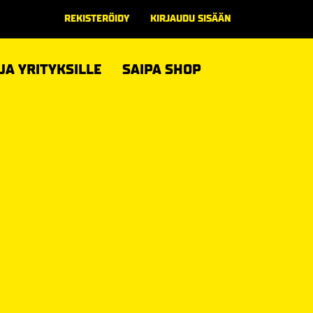
REKISTERÖIDY
KIRJAUDU SISÄÄN
 JA YRITYKSILLE
SAIPA SHOP