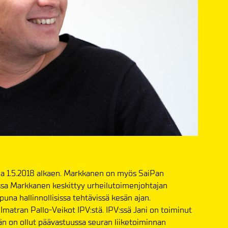
na 1.5.2018 alkaen. Markkanen on myös SaiPan
ssa Markkanen keskittyy urheilutoimenjohtajan
puna hallinnollisissa tehtävissä kesän ajan.
 Imatran Pallo-Veikot IPV:stä. IPV:ssä Jani on toiminut
än on ollut päävastuussa seuran liiketoiminnan