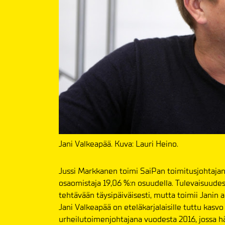
Jani Valkeapää. Kuva: Lauri Heino.
Jussi Markkanen toimi SaiPan toimitusjohtaja
osaomistaja 19,06 %:n osuudella. Tulevaisuude
tehtävään täysipäiväisesti, mutta toimii Janin a
Jani Valkeapää on eteläkarjalaisille tuttu kasvo
urheilutoimenjohtajana vuodesta 2016, jossa h