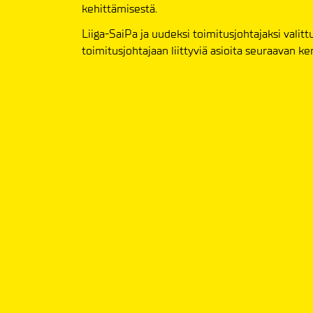
kehittämisestä.
Liiga-SaiPa ja uudeksi toimitusjohtajaksi vali
toimitusjohtajaan liittyviä asioita seuraavan ker