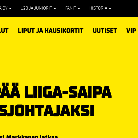
PA OY
U20 JA JUNIORIT
FANIT
HISTORIA
LUT
LIPUT JA KAUSIKORTIT
UUTISET
VIP
ÄÄ LIIGA-SAIPA
USJOHTAJAKSI
ssi Markkanen jatkaa