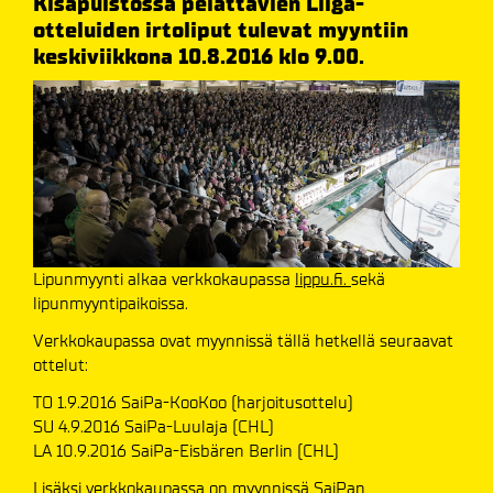
Kisapuistossa pelattavien Liiga-
otteluiden irtoliput tulevat myyntiin
keskiviikkona 10.8.2016 klo 9.00.
Lipunmyynti alkaa verkkokaupassa
lippu.fi.
sekä
lipunmyyntipaikoissa.
Verkkokaupassa ovat myynnissä tällä hetkellä seuraavat
ottelut:
TO 1.9.2016 SaiPa-KooKoo (harjoitusottelu)
SU 4.9.2016 SaiPa-Luulaja (CHL)
LA 10.9.2016 SaiPa-Eisbären Berlin (CHL)
Lisäksi verkkokaupassa on myynnissä SaiPan