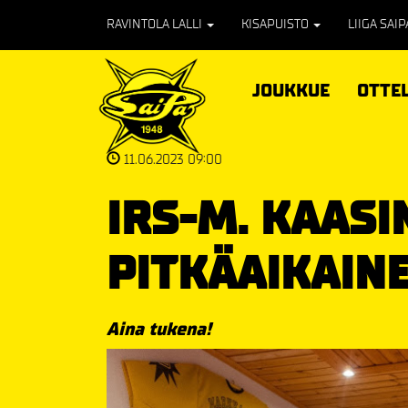
RAVINTOLA LALLI
KISAPUISTO
LIIGA SAI
JOUKKUE
OTTE
11.06.2023 09:00
IRS-M. KAASI
PITKÄAIKAIN
Aina tukena!