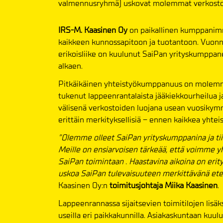
valmennusryhmä) uskovat molemmat verkostoit
IRS-M. Kaasinen Oy
on paikallinen kumppanimm
kaikkeen kunnossapitoon ja tuotantoon. Vuonna
erikoisliike on kuulunut SaiPan yrityskumppan
alkaen.
Pitkäikäinen yhteistyökumppanuus on molemmil
tukenut lappeenrantalaista jääkiekkourheilua j
välisenä verkostoiden luojana usean vuosikym
erittäin merkityksellisiä – ennen kaikkea yhtei
”Olemme olleet SaiPan yrityskumppanina ja tiiv
Meille on ensiarvoisen tärkeää, että voimme 
SaiPan toimintaan . Haastavina aikoina on eri
uskoa SaiPan tulevaisuuteen merkittävänä etel
Kaasinen Oy:n
toimitusjohtaja Miika Kaasinen
.
Lappeenrannassa sijaitsevien toimitilojen lisä
useilla eri paikkakunnilla. Asiakaskuntaan kuulu