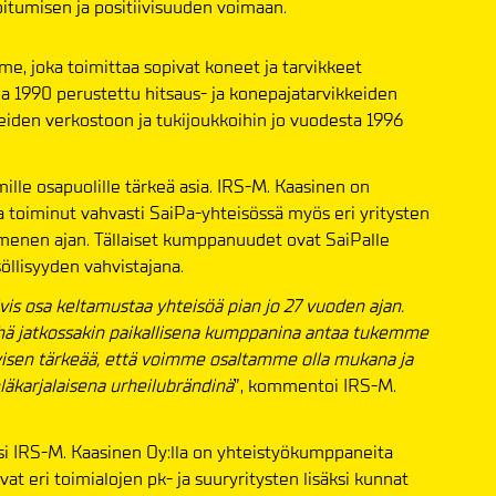
umisen ja positiivisuuden voimaan.
e, joka toimittaa sopivat koneet ja tarvikkeet
 1990 perustettu hitsaus- ja konepajatarvikkeiden
eiden verkostoon ja tukijoukkoihin jo vuodesta 1996
le osapuolille tärkeä asia. IRS-M. Kaasinen on
a toiminut vahvasti SaiPa-yhteisössä myös eri yritysten
menen ajan. Tällaiset kumppanuudet ovat SaiPalle
söllisyyden vahvistajana.
is osa keltamustaa yhteisöä pian jo 27 vuoden ajan.
yhä jatkossakin paikallisena kumppanina antaa tukemme
tyisen tärkeää, että voimme osaltamme olla mukana ja
äkarjalaisena urheilubrändinä
”, kommentoi IRS-M.
ksi IRS-M. Kaasinen Oy:lla on yhteistyökumppaneita
vat eri toimialojen pk- ja suuryritysten lisäksi kunnat