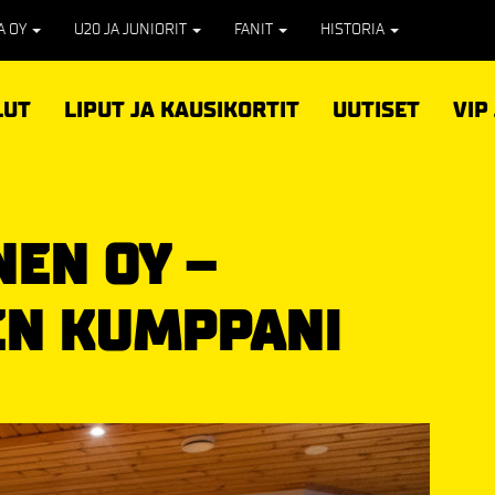
PA OY
U20 JA JUNIORIT
FANIT
HISTORIA
LUT
LIPUT JA KAUSIKORTIT
UUTISET
VIP
NEN OY –
EN KUMPPANI