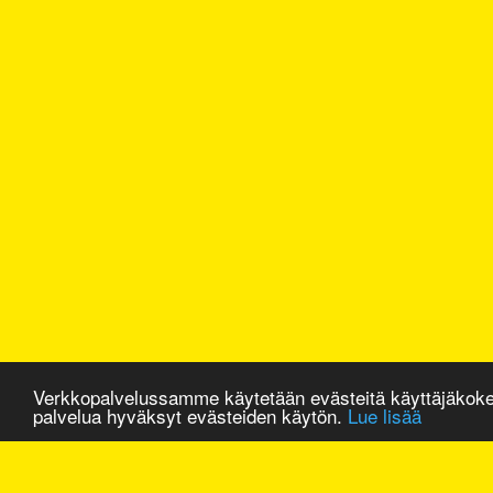
Verkkopalvelussamme käytetään evästeitä käyttäjäkok
palvelua hyväksyt evästeiden käytön.
Lue lisää