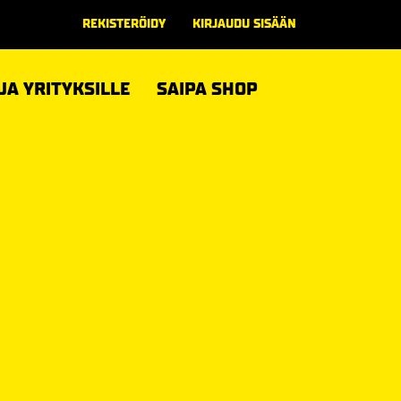
REKISTERÖIDY
KIRJAUDU SISÄÄN
 JA YRITYKSILLE
SAIPA SHOP