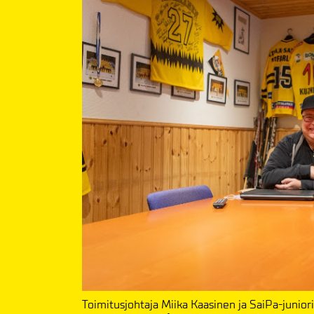
Toimitusjohtaja Miika Kaasinen ja SaiPa-junior