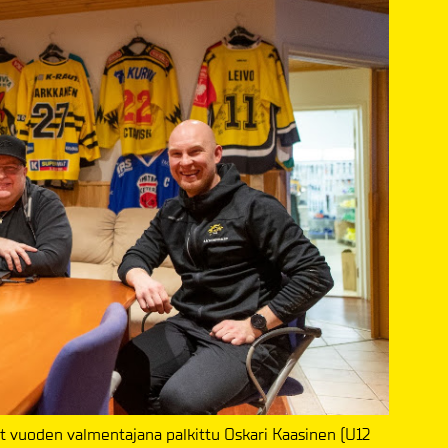
it vuoden valmentajana palkittu Oskari Kaasinen (U12