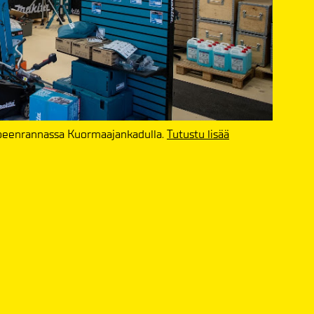
appeenrannassa Kuormaajankadulla.
Tutustu lisää