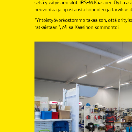
sekä yksityishenkilöt. IRS-M.Kaasinen Oy:lla as
neuvontaa ja opastausta koneiden ja tarvikkei
”Yhteistyöverkostomme takaa sen, että erityiso
ratkaistaan.”, Miika Kaasinen kommentoi.