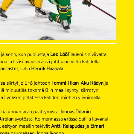
n jälkeen, kun puolustaja
Leo Lööf
laukoi siniviivalta
ana ja lisäsi avauserässä johtoaan vielä kahdella
Lancaster
, sekä
Henrik Haapala
..
 se siirtyi jo 0-6 johtoon
Tommi Tikan
,
Aku Rädyn
ja
lä minuutilla tekemä 0-4 maali syntyi siirretyn
a Ilveksen pelatessa kahden miehen ylivoimalla.
uttia ennen erän päättymistä
Joonas Odenin
Airolan
syötöstä. Kolmannessa erässä SaiPa kavensi
 esityön maaliin tekivät
Antti Kalapudas
ja
Elmeri
isella osumallaan Joona Ikonen.