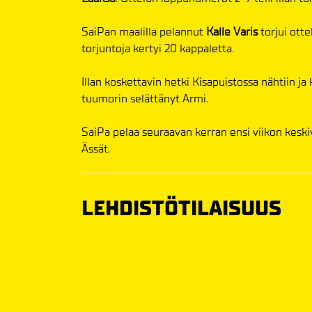
SaiPan maalilla pelannut
Kalle Varis
torjui otte
torjuntoja kertyi 20 kappaletta.
Illan koskettavin hetki Kisapuistossa nähtiin j
tuumorin selättänyt Armi.
SaiPa pelaa seuraavan kerran ensi viikon keski
Ässät.
LEHDISTÖTILAISUUS