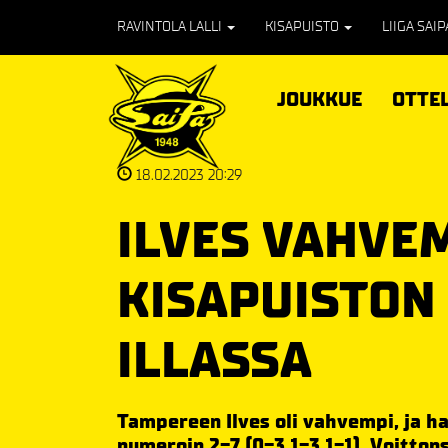
RAVINTOLA LALLI
KISAPUISTO
LIIGA SAI
JOUKKUE
OTTE
18.02.2023 20:29
ILVES VAHVE
KISAPUISTON
ILLASSA
Tampereen Ilves oli vahvempi, ja ha
numeroin 2-7 (0-3,1-3,1-1), Voitton