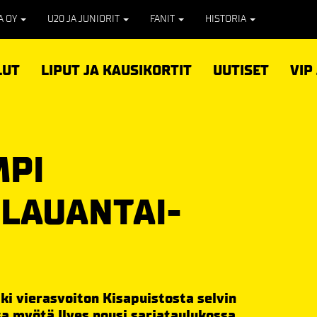
PA OY
U20 JA JUNIORIT
FANIT
HISTORIA
LUT
LIPUT JA KAUSIKORTIT
UUTISET
VIP
MPI
 LAUANTAI-
ki vierasvoiton Kisapuistosta selvin
sa myötä Ilves nousi sarjataulukossa