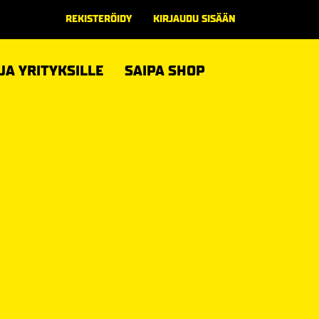
REKISTERÖIDY
KIRJAUDU SISÄÄN
 JA YRITYKSILLE
SAIPA SHOP