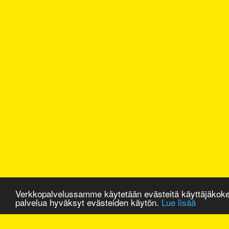
Verkkopalvelussamme käytetään evästeitä käyttäjäkok
palvelua hyväksyt evästeiden käytön.
Lue lisää