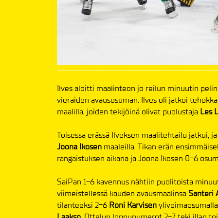
Ilves aloitti maalinteon jo reilun minuutin peli
vieraiden avausosuman. Ilves oli jatkoi tehokka
maalilla, joiden tekijöinä olivat puolustaja
Les 
Toisessa erässä Ilveksen maalitehtailu jatkui, ja
Joona
Ikosen
maaleilla. Tikan erän ensimmäisel
rangaistuksen aikana ja Joona Ikosen 0-6 osum
SaiPan 1-6 kavennus nähtiin puolitoista minu
viimeistellessä kauden avausmaalinsa
Santeri 
tilanteeksi 2-6
Roni Karvisen
ylivoimaosumalla,
Laakso
. Ottelun loppunumerot 2-7 teki illan to