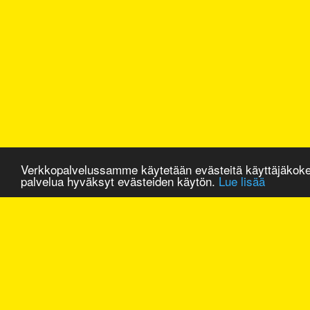
Verkkopalvelussamme käytetään evästeitä käyttäjäkok
palvelua hyväksyt evästeiden käytön.
Lue lisää