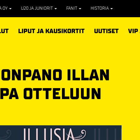
PA OY
U20 JA JUNIORIT
FANIT
HISTORIA
LUT
LIPUT JA KAUSIKORTIT
UUTISET
VIP
OONPANO ILLAN
IPA OTTELUUN