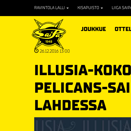
RAVINTOLA LALLI
KISAPUISTO
LIIGA SAI
JOUKKUE
OTTE
26.12.2016 13:00
ILLUSIA-KOK
PELICANS-SA
LAHDESSA