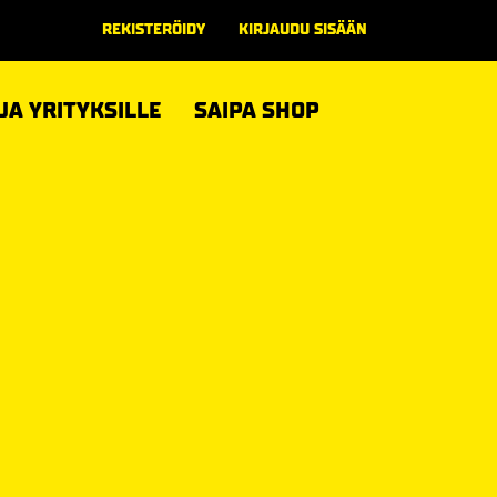
REKISTERÖIDY
KIRJAUDU SISÄÄN
 JA YRITYKSILLE
SAIPA SHOP