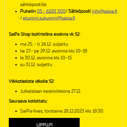
sähköpostilla
Puhelin
05 - 6100 300
/
Sähköposti
info@saipa.fi
/
etunimi.sukunimi@saipa.fi
SaiPa Shop IsoKristiina avoinna vk 52:
ma 25. - ti 26.12. suljettu
ke 27.- pe 29.12. avoinna klo 10–18
la 30.12. avoinna klo 10–15
su 31.12. suljettu
Viikkotiedote viikolle 52:
Julkaistaan keskiviikkona 27.12.
Seuraava kotiottelu:
SaiPa-Ilves, torstaina 28.12.2023 klo 18:30
LIPPU.FI