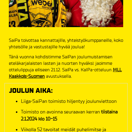
SaiPa toivottaa kannattajille, yhteistyökumppaneille, koko
yhteisölle ja vastustajille hyvää joulua!
Tänä vuonna kohdistimme SaiPan joulumuistamisen
eteläkarjalaisten lasten ja nuorten hyväksi: jaoimme
ottelulippuja eiliseen 21.12. SaiPa vs. KalPa-otteluun
MLL
Kaakkois-Suomen
avustuksella.
JOULUN AIKA:
Liiga-SaiPan toimisto hiljentyy joulunviettoon
Toimisto on avoinna seuraavan kerran
tiistaina
2.1.2024 klo 10-15
Viikolla 52 tavoitat meidät puhelimitse ja