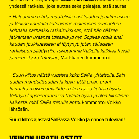
yhdessä ratkaisu, joka auttaa sekä pelaajaa, että seuraa.
-
Haluamme tehdä muutoksia ensi kauden joukkueeseen
ja Veikon kohdalla katsoimme molempien osapuolten
kohdalla parhaaksi ratkaisuksi sen, että hän pääsee
jatkamaan uraansa toisaalla jo nyt. Sopivaa roolia ensi
kauden joukkueeseen ei löytynyt, joten tällaiseen
ratkaisuun päädyttiin. Toivotamme Veikolle kaikkea hyvää
ja menestystä tulevaan,
Markkanen kommentoi.
-
Suuri kiitos näistä vuosista koko SaiPa-yhteisölle. Sain
uuden mahdollisuuden ja koen, että oman urani
kannalta maisemanvaihdos tekee tässä kohtaa hyvää.
Viihdyin Lappeenrannassa todella hyvin ja olen kiitollinen
kaikesta, mitä SaiPa minulle antoi,
kommentoi Veikko
lähtöään.
Suuri kiitos ajastasi SaiPassa Veikko ja onnea tulevaan!
VEIKON URATILASTOT