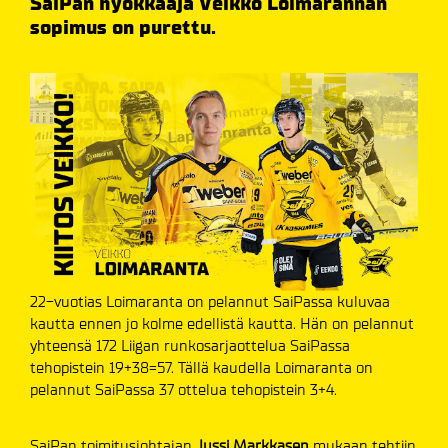
SaiPan hyökkääjä Veikko Loimarannan
sopimus on purettu.
22-vuotias Loimaranta on pelannut SaiPassa kuluvaa
kautta ennen jo kolme edellistä kautta. Hän on pelannut
yhteensä 172 Liigan runkosarjaottelua SaiPassa
tehopistein 19+38=57. Tällä kaudella Loimaranta on
pelannut SaiPassa 37 ottelua tehopistein 3+4.
SaiPan toimitusjohtajan
Jussi Markkasen
mukaan tehtiin