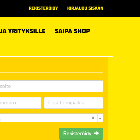
REKISTERÖIDY
KIRJAUDU SISÄÄN
 JA YRITYKSILLE
SAIPA SHOP
i
Rekisteröidy