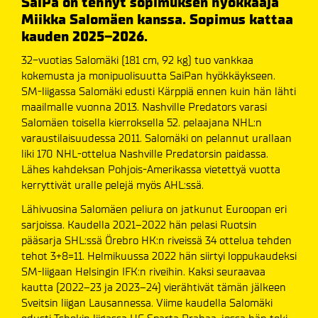
SaiPa on tehnyt sopimuksen hyökkääjä
Miikka Salomäen kanssa. Sopimus kattaa
kauden 2025–2026.
32-vuotias Salomäki (181 cm, 92 kg) tuo vankkaa
kokemusta ja monipuolisuutta SaiPan hyökkäykseen.
SM-liigassa Salomäki edusti Kärppiä ennen kuin hän lähti
maailmalle vuonna 2013. Nashville Predators varasi
Salomäen toisella kierroksella 52. pelaajana NHL:n
varaustilaisuudessa 2011. Salomäki on pelannut urallaan
liki 170 NHL-ottelua Nashville Predatorsin paidassa.
Lähes kahdeksan Pohjois-Amerikassa vietettyä vuotta
kerryttivät uralle pelejä myös AHL:ssä.
Lähivuosina Salomäen peliura on jatkunut Euroopan eri
sarjoissa. Kaudella 2021–2022 hän pelasi Ruotsin
pääsarja SHL:ssä Örebro HK:n riveissä 34 ottelua tehden
tehot 3+8=11. Helmikuussa 2022 hän siirtyi loppukaudeksi
SM-liigaan Helsingin IFK:n riveihin. Kaksi seuraavaa
kautta (2022–23 ja 2023–24) vierähtivät tämän jälkeen
Sveitsin liigan Lausannessa. Viime kaudella Salomäki