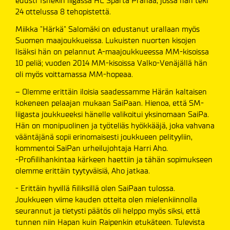
edusti Tshekin liigassa HC Sparta Prahaa, jossa hän teki
24 ottelussa 8 tehopistettä.
Miikka "Härkä" Salomäki on edustanut urallaan myös
Suomen maajoukkueissa. Lukuisten nuorten kisojen
lisäksi hän on pelannut A-maajoukkueessa MM-kisoissa
10 peliä; vuoden 2014 MM-kisoissa Valko-Venäjällä hän
oli myös voittamassa MM-hopeaa.
– Olemme erittäin iloisia saadessamme Härän kaltaisen
kokeneen pelaajan mukaan SaiPaan. Hienoa, että SM-
liigasta joukkueeksi hänelle valikoitui yksinomaan SaiPa.
Hän on monipuolinen ja työteliäs hyökkääjä, joka vahvana
vääntäjänä sopii erinomaisesti joukkueen pelityyliin,
kommentoi SaiPan urheilujohtaja Harri Aho.
-Profiilihankintaa kärkeen haettiin ja tähän sopimukseen
olemme erittäin tyytyväisiä, Aho jatkaa.
- Erittäin hyvillä fiiliksillä olen SaiPaan tulossa.
Joukkueen viime kauden otteita olen mielenkiinnolla
seurannut ja tietysti päätös oli helppo myös siksi, että
tunnen niin Hapan kuin Raipenkin etukäteen. Tulevista