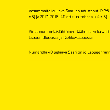
Vasemmalta laukova Saari on edustanut JYP:ä Li
= 5) ja 2017–2018 (40 ottelua, tehot 4 + 4 = 8).
Kirkkonummelaislähtöinen Jäähonkien kasvatti
Espoon Bluesissa ja Kiekko-Espoossa.
Numerolla 40 pelaava Saari on jo Lappeenranna