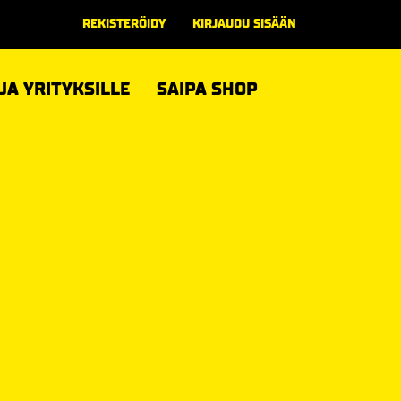
REKISTERÖIDY
KIRJAUDU SISÄÄN
 JA YRITYKSILLE
SAIPA SHOP