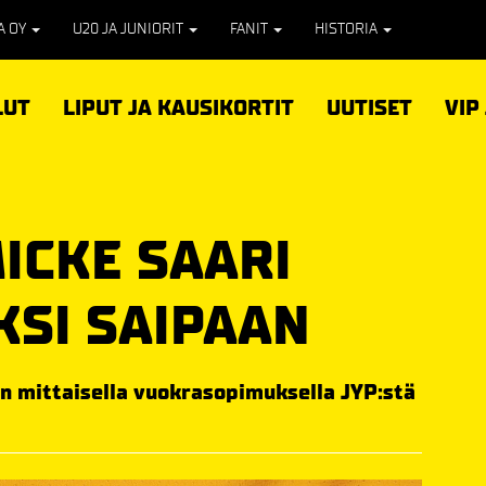
PA OY
U20 JA JUNIORIT
FANIT
HISTORIA
LUT
LIPUT JA KAUSIKORTIT
UUTISET
VIP
ICKE SAARI
SI SAIPAAN
n mittaisella vuokrasopimuksella JYP:stä