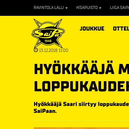
RAVINTOLA LALLI
KISAPUISTO
LIIGA SAI
JOUKKUE
OTTE
13.12.2018 11:00
HYÖKKÄÄJÄ M
LOPPUKAUDEK
Hyökkääjä Saari siirtyy loppukaude
SaiPaan.