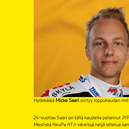
Hyökkääjä
Micke Saari
siirtyy loppukauden mit
24-vuotias Saari on tällä kaudella pelannut JYP:
Mestistä KeuPa HT:n väreissä neljä ottelua samoi