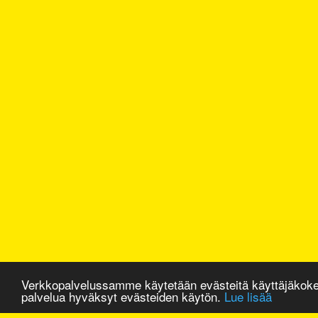
Verkkopalvelussamme käytetään evästeitä käyttäjäkok
palvelua hyväksyt evästeiden käytön.
Lue lisää