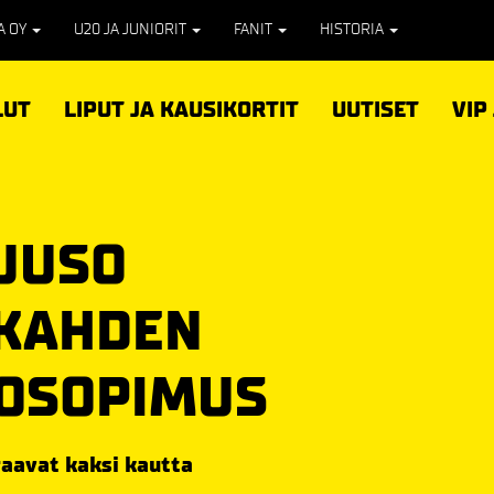
PA OY
U20 JA JUNIORIT
FANIT
HISTORIA
LUT
LIPUT JA KAUSIKORTIT
UUTISET
VIP
UUSO
 KAHDEN
KOSOPIMUS
raavat kaksi kautta