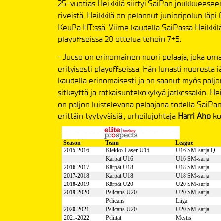
25-vuotias Heikkilä siirtyi SaiPan joukkueesee
riveistä. Heikkilä on pelannut junioripolun läpi 
KeuPa HT:ssä. Viime kaudella SaiPassa Heikkilä
playoffseissa 20 ottelua tehoin 7+5.
- Juuso on erinomainen nuori pelaaja, joka om
erityisesti playoffseissa. Hän lunasti nuoresta
kaudella erinomaisesti ja on saanut myös paljon
sitkeyttä ja ratkaisuntekokykyä jatkossakin. Hei
on paljon luistelevana pelaajana todella Sa
erittäin tyytyväisiä.,
urheilujohtaja
Harri Aho
ko