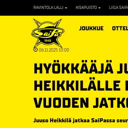
RAVINTOLA LALLI
KISAPUISTO
LIIGA SAI
JOUKKUE
OTTE
06.11.2025 10:00
HYÖKKÄÄJÄ J
HEIKKILÄLLE
VUODEN JAT
Juuso Heikkilä jatkaa SaiPassa seu