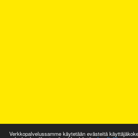
Verkkopalvelussamme käytetään evästeitä käyttäjäkok