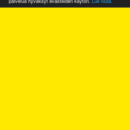
palvelua hyväksyt evästeiden käytön.
Lue lisää