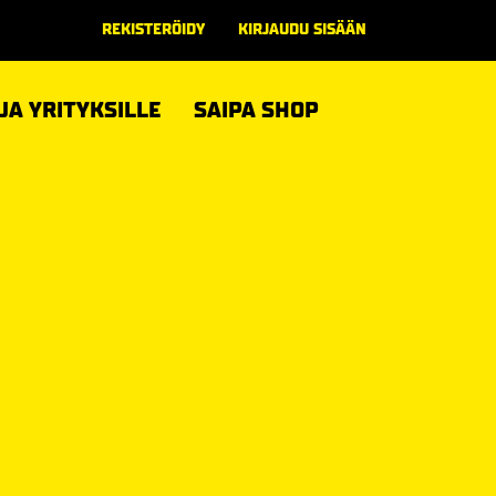
REKISTERÖIDY
KIRJAUDU SISÄÄN
 JA YRITYKSILLE
SAIPA SHOP