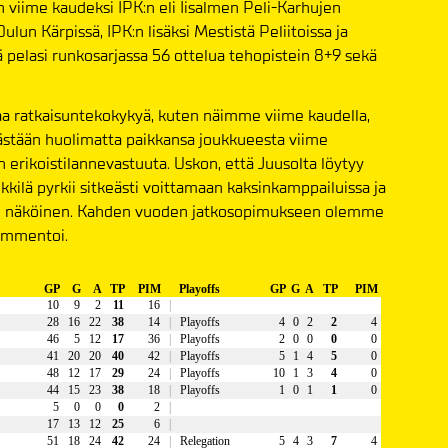
n viime kaudeksi IPK:n eli Iisalmen Peli-Karhujen
Oulun Kärpissä, IPK:n lisäksi Mestistä Peliitoissa ja
 pelasi runkosarjassa 56 ottelua tehopistein 8+9 sekä
aa ratkaisuntekokykyä, kuten näimme viime kaudella,
 iästään huolimatta paikkansa joukkueesta viime
 erikoistilannevastuuta. Uskon, että Juusolta löytyy
kkilä pyrkii sitkeästi voittamaan kaksinkamppailuissa ja
iPan näköinen. Kahden vuoden jatkosopimukseen olemme
mmentoi.