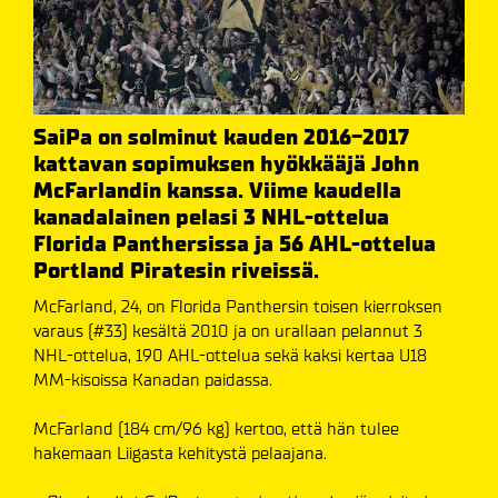
SaiPa on solminut kauden 2016-2017
kattavan sopimuksen hyökkääjä John
McFarlandin kanssa. Viime kaudella
kanadalainen pelasi 3 NHL-ottelua
Florida Panthersissa ja 56 AHL-ottelua
Portland Piratesin riveissä.
McFarland, 24, on Florida Panthersin toisen kierroksen
varaus (#33) kesältä 2010 ja on urallaan pelannut 3
NHL-ottelua, 190 AHL-ottelua sekä kaksi kertaa U18
MM-kisoissa Kanadan paidassa.
McFarland (184 cm/96 kg) kertoo, että hän tulee
hakemaan Liigasta kehitystä pelaajana.