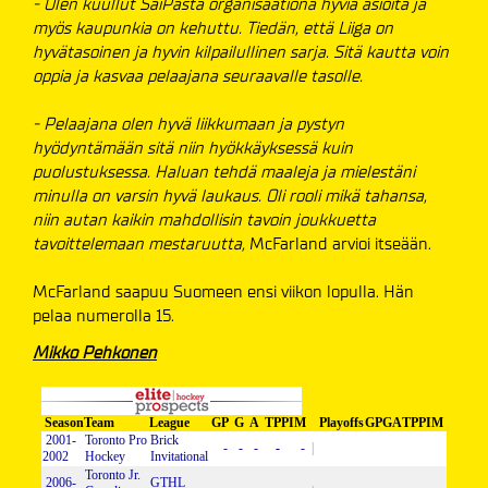
- Olen kuullut SaiPasta organisaationa hyviä asioita ja
myös kaupunkia on kehuttu. Tiedän, että Liiga on
hyvätasoinen ja hyvin kilpailullinen sarja. Sitä kautta voin
oppia ja kasvaa pelaajana seuraavalle tasolle.
- Pelaajana olen hyvä liikkumaan ja pystyn
hyödyntämään sitä niin hyökkäyksessä kuin
puolustuksessa. Haluan tehdä maaleja ja mielestäni
minulla on varsin hyvä laukaus. Oli rooli mikä tahansa,
niin autan kaikin mahdollisin tavoin joukkuetta
tavoittelemaan mestaruutta,
McFarland arvioi itseään.
McFarland saapuu Suomeen ensi viikon lopulla. Hän
pelaa numerolla 15.
Mikko Pehkonen