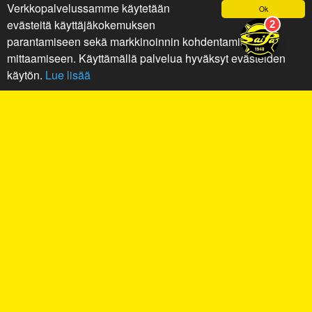
Verkkopalvelussamme käytetään
Ok
evästeitä käyttäjäkokemuksen
parantamiseen sekä markkinoinnin kohdentamiseen ja
mittaamiseen. Käyttämällä palvelua hyväksyt evästeiden
käytön.
Lue lisää