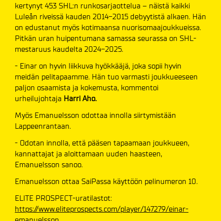
kertynyt 453 SHL:n runkosarjaottelua – näistä kaikki
Luleån riveissä kauden 2014-2015 debyytistä alkaen. Hän
on edustanut myös kotimaansa nuorisomaajoukkueissa.
Pitkän uran huipentumana samassa seurassa on SHL-
mestaruus kaudelta 2024-2025.
- Einar on hyvin liikkuva hyökkääjä, joka sopii hyvin
meidän pelitapaamme. Hän tuo varmasti joukkueeseen
paljon osaamista ja kokemusta, kommentoi
urheilujohtaja
Harri Aho.
Myös Emanuelsson odottaa innolla siirtymistään
Lappeenrantaan.
- Odotan innolla, että pääsen tapaamaan joukkueen,
kannattajat ja aloittamaan uuden haasteen,
Emanuelsson sanoo.
Emanuelsson ottaa SaiPassa käyttöön pelinumeron 10.
ELITE PROSPECT-uratilastot:
https://www.eliteprospects.com/player/147279/einar-
emanuelsson