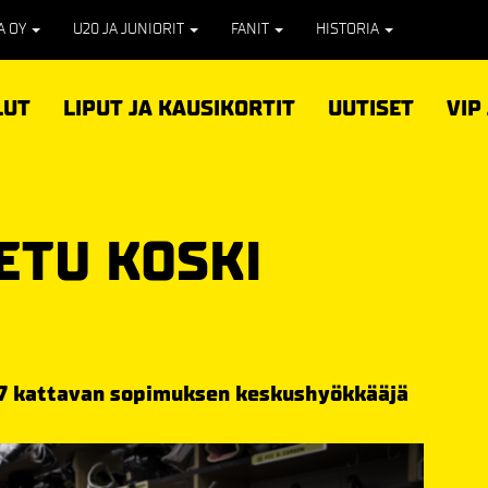
PA OY
U20 JA JUNIORIT
FANIT
HISTORIA
LUT
LIPUT JA KAUSIKORTIT
UUTISET
VIP
ETU KOSKI
17 kattavan sopimuksen keskushyökkääjä