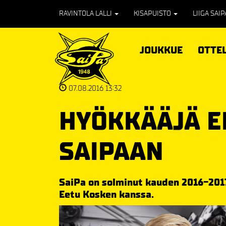
RAVINTOLA LALLI
KISAPUISTO
LIIGA SAI
JOUKKUE
OTTE
07.08.2016 13:32
HYÖKKÄÄJÄ E
SAIPAAN
SaiPa on solminut kauden 2016-20
Eetu Kosken kanssa.