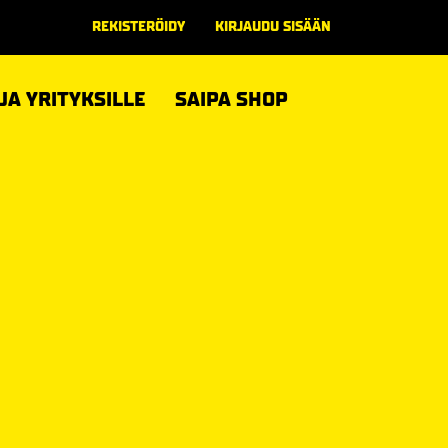
REKISTERÖIDY
KIRJAUDU SISÄÄN
 JA YRITYKSILLE
SAIPA SHOP