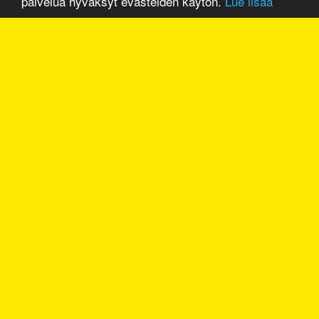
palvelua hyväksyt evästeiden käytön.
Lue lisää