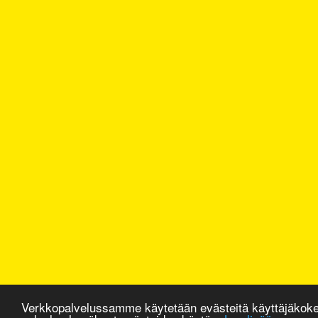
Verkkopalvelussamme käytetään evästeitä käyttäjäkok