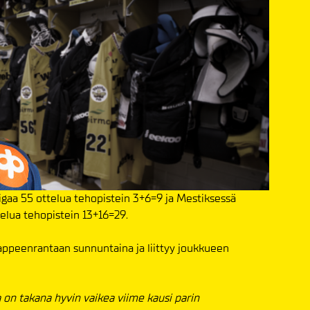
iigaa 55 ottelua tehopistein 3+6=9 ja Mestiksessä
telua tehopistein 13+16=29.
ppeenrantaan sunnuntaina ja liittyy joukkueen
a on takana hyvin vaikea viime kausi parin