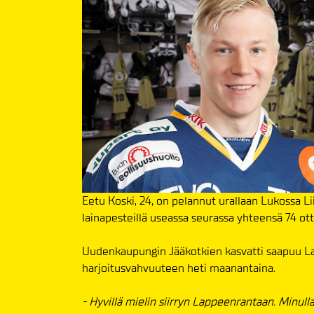
Eetu Koski, 24, on pelannut urallaan Lukossa L
lainapesteillä useassa seurassa yhteensä 74 ot
Uudenkaupungin Jääkotkien kasvatti saapuu La
harjoitusvahvuuteen heti maanantaina.
- Hyvillä mielin siirryn Lappeenrantaan. Minull