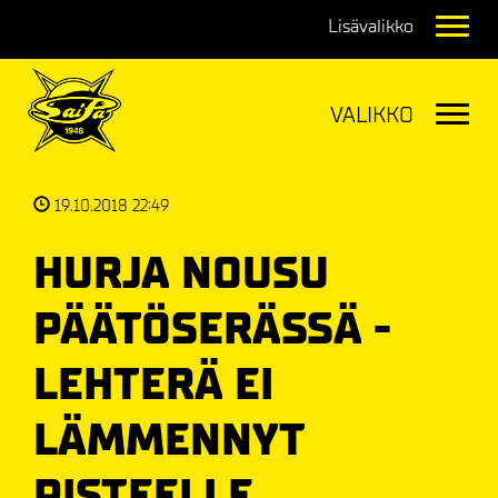
Navig
Navig
19.10.2018 22:49
HURJA NOUSU
PÄÄTÖSERÄSSÄ -
LEHTERÄ EI
LÄMMENNYT
PISTEELLE