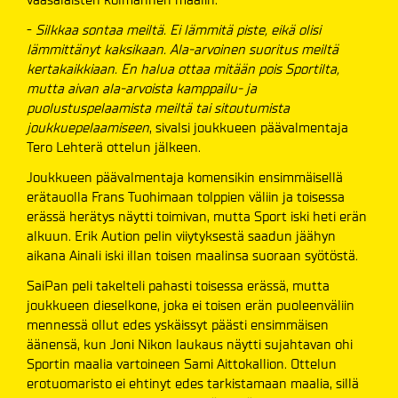
-
Silkkaa sontaa meiltä. Ei lämmitä piste, eikä olisi
lämmittänyt kaksikaan. Ala-arvoinen suoritus meiltä
kertakaikkiaan. En halua ottaa mitään pois Sportilta,
mutta aivan ala-arvoista kamppailu- ja
puolustuspelaamista meiltä tai sitoutumista
joukkuepelaamiseen
, sivalsi joukkueen päävalmentaja
Tero Lehterä ottelun jälkeen.
Joukkueen päävalmentaja komensikin ensimmäisellä
erätauolla Frans Tuohimaan tolppien väliin ja toisessa
erässä herätys näytti toimivan, mutta Sport iski heti erän
alkuun. Erik Aution pelin viiytyksestä saadun jäähyn
aikana Ainali iski illan toisen maalinsa suoraan syötöstä.
SaiPan peli takelteli pahasti toisessa erässä, mutta
joukkueen dieselkone, joka ei toisen erän puoleenväliin
mennessä ollut edes yskäissyt päästi ensimmäisen
äänensä, kun Joni Nikon laukaus näytti sujahtavan ohi
Sportin maalia vartoineen Sami Aittokallion. Ottelun
erotuomaristo ei ehtinyt edes tarkistamaan maalia, sillä