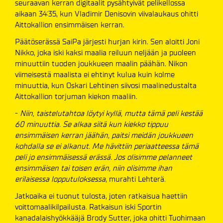
seuraavan kerran digitaalit pysähtyivät pelikellossa
aikaan 34:35, kun Vladimir Denisovin viivalaukaus ohitti
Aittokallion ensimmäisen kerran.
Päätöserässä SaiPa järjesti hurjan kirin. Sen aloitti Joni
Nikko, joka iski kaksi maalia reiluun neljään ja puoleen
minuuttiin tuoden joukkueen maalin päähän. Nikon
viimeisestä maalista ei ehtinyt kulua kuin kolme
minuuttia, kun Oskari Lehtinen siivosi maalinedustalta
Aittokallion torjuman kiekon maaliin.
-
Niin, taistelutahtoa löytyi kyllä, mutta tämä peli kestää
60 minuuttia. Se alkaa siitä kun kiekko tippuu
ensimmäisen kerran jäähän, paitsi meidän joukkueen
kohdalla se ei alkanut. Me hävittiin periaatteessa tämä
peli jo ensimmäisessä erässä. Jos olisimme pelanneet
ensimmäisen tai toisen erän, niin olisimme ihan
erilaisessa lopputuloksessa
, murahti Lehterä.
Jatkoaika ei tuonut tulosta, joten ratkaisua haettiin
voittomaalikilpailusta. Ratkaisun iski Sportin
kanadalaishyökkääjä Brody Sutter, joka ohitti Tuohimaan