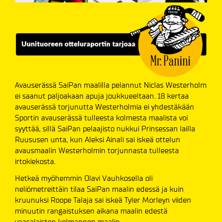
Avauserässä SaiPan maalilla pelannut Niclas Westerholm
ei saanut paljoakaan apuja joukkueeltaan. 18 kertaa
avauserässä torjunutta Westerholmia ei yhdestäkään
Sportin avauserässä tulleesta kolmesta maalista voi
syyttää, sillä SaiPan pelaajisto nukkui Prinsessan lailla
Ruususen unta, kun Aleksi Ainali sai iskeä ottelun
avausmaalin Westerholmin torjunnasta tulleesta
irtokiekosta.
Hetkeä myöhemmin Olavi Vauhkosella oli
neliömetreittäin tilaa SaiPan maalin edessä ja kuin
kruunuksi Roope Talaja sai iskeä Tyler Morleyn viiden
minuutin rangaistuksen aikana maalin edestä
vaasalaisten kolmannen maalin.