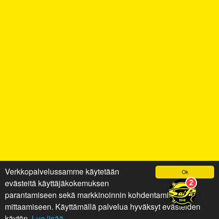
Verkkopalvelussamme käytetään
Ok
evästeitä käyttäjäkokemuksen
parantamiseen sekä markkinoinnin kohdentamiseen ja
mittaamiseen. Käyttämällä palvelua hyväksyt evästeiden
käytön.
Lue lisää