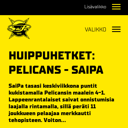
Navig
Navig
HUIPPUHETKET:
PELICANS - SAIPA
SaiPa tasasi keskiviikkona puntit
kukistamalla Pelicansin maalein 4-1.
Lappeenrantalaiset saivat onnistumisia
laajalla rintamalla, sillä peräti 11
joukkueen pelaajaa merkkautti
tehopisteen. Voiton...