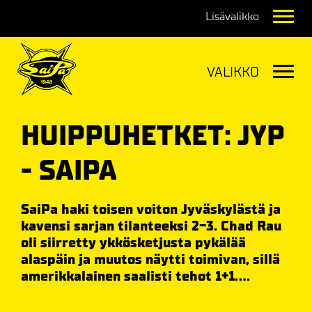
Navig
Navig
HUIPPUHETKET: JYP
- SAIPA
SaiPa haki toisen voiton Jyväskylästä ja
kavensi sarjan tilanteeksi 2-3. Chad Rau
oli siirretty ykkösketjusta pykälää
alaspäin ja muutos näytti toimivan, sillä
amerikkalainen saalisti tehot 1+1....