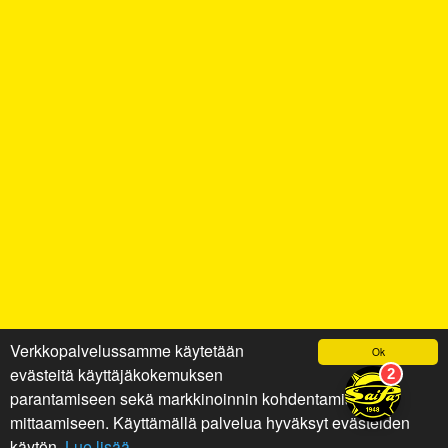
Verkkopalvelussamme käytetään
Ok
evästeitä käyttäjäkokemuksen
parantamiseen sekä markkinoinnin kohdentamiseen ja
mittaamiseen. Käyttämällä palvelua hyväksyt evästeiden
käytön.
Lue lisää