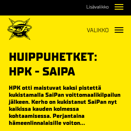
Navig
Navig
HUIPPUHETKET:
HPK - SAIPA
HPK otti maistuvat kaksi pistettä
kukistamalla SaiPan voittomaalikilpailun
jälkeen. Kerho on kukistanut SaiPan nyt
kaikissa kauden kolmessa
kohtaamisessa. Perjantaina
hämeenlinnalaisille voiton...