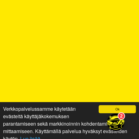
Verkkopalvelussamme käytetään
Ok
evästeitä käyttäjäkokemuksen
parantamiseen sekä markkinoinnin kohdentamiseen ja
mittaamiseen. Käyttämällä palvelua hyväksyt evästeiden
käytön.
Lue lisää