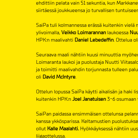
ehdittiin pelata vain 51 sekuntia, kun Markka
siirtäessä joukkueensa jo turvallisen tuntuisee
SaiPa tuli kolmannessa erässä kuitenkin vielä
ylivoimalla,
Veikko Loimarannan
laukoessa
Nuu
HPK:n maalivahti
Daniel Lebedeffin
. Ottelua o
Seuraava maali nähtiin kuusi minuuttia myöhe
Loimaranta laukoi ja puolustaja Nuutti Viitasal
ja toimitti maalivahdin torjunnasta tulleen pal
oli
David McIntyre
.
Ottelun lopussa SaiPa käytti aikalisän ja haki l
kuitenkin HPK:n
Joel Janatuisen
3-6 osumaan t
SaiPan paidassa ensimmäisen ottelunsa pelann
kanssa ykkösparissa. Keltamustien puolustukses
ollut
Kalle Maalahti.
Hyökkäyksessä nähtiin uus
liigaottelussa.