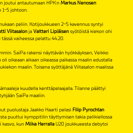
nen joutui antautumaan HPK:n
Markus Nenosen
n 1-5 johtoon.
 mukaan peliin. Kotijoukkueen 2-5 kavennus syntyi
tti Viitasalon
ja
Valtteri Lipiäisen
syötöistä kiekon ohi
li tässä vaiheessa pelattu 44.20.
mmin. SaiPa rakensi näyttävän hyökkäyksen, Veikko
o oli oikeaan aikaan oikeassa paikassa maalin edustalla
uukiekon maalin. Toisena syöttäjänä Viitasalon maalissa
isämaaleja kuudella kenttäpelaajalla. Tilanne päättyi
yhjään SaiPa maaliin.
ut puolustaja Jaakko Haarti pelasi
Filip Pyrochtan
ta puuttui kymppitilin täyttymisen takia pelikiellossa
i kasvo, kun
Miika Herralla
U20 joukkueesta debytoi