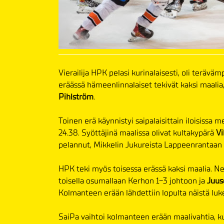
Vierailija HPK pelasi kurinalaisesti, oli terävä
eräässä hämeenlinnalaiset tekivät kaksi maalia,
Pihlström
.
Toinen erä käynnistyi saipalaisittain iloisissa 
24.38. Syöttäjinä maalissa olivat kultakypärä
Vi
pelannut, Mikkelin Jukureista Lappeenrantaan s
HPK teki myös toisessa erässä kaksi maalia. Nel
toisella osumallaan Kerhon 1-3 johtoon ja
Juus
Kolmanteen erään lähdettiin lopulta näistä luk
SaiPa vaihtoi kolmanteen erään maalivahtia, 