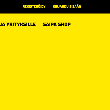
REKISTERÖIDY
KIRJAUDU SISÄÄN
 JA YRITYKSILLE
SAIPA SHOP