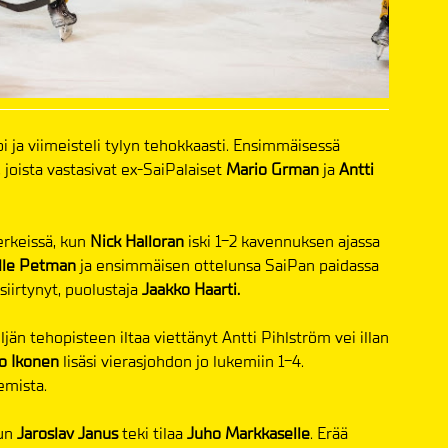
mpi ja viimeisteli tylyn tehokkaasti. Ensimmäisessä
 joista vastasivat ex-SaiPalaiset
Mario Grman
ja
Antti
merkeissä, kun
Nick Halloran
iski 1-2 kavennuksen ajassa
lle Petman
ja ensimmäisen ottelunsa SaiPan paidassa
iirtynyt, puolustaja
Jaakko Haarti.
jän tehopisteen iltaa viettänyt Antti Pihlström vei illan
o Ikonen
lisäsi vierasjohdon jo lukemiin 1-4.
emista.
kun
Jaroslav Janus
teki tilaa
Juho Markkaselle
. Erää