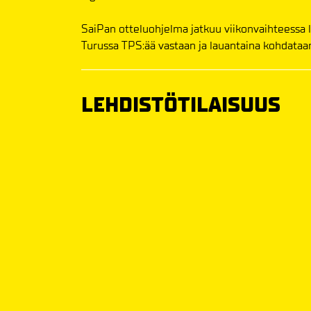
SaiPan otteluohjelma jatkuu viikonvaihteessa l
Turussa TPS:ää vastaan ja lauantaina kohdataa
LEHDISTÖTILAISUUS