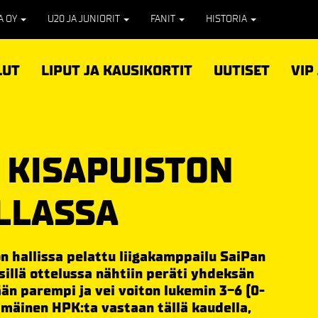
PA OY
U20 JA JUNIORIT
FANIT
HISTORIA
LUT
LIPUT JA KAUSIKORTIT
UUTISET
VIP
 KISAPUISTON
ILLASSA
 hallissa pelattu liigakamppailu SaiPan
 sillä ottelussa nähtiin peräti yhdeksän
än parempi ja vei voiton lukemin 3-6 (0-
immäinen HPK:ta vastaan tällä kaudella,