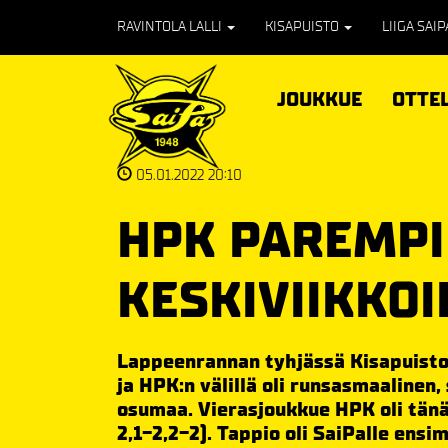
RAVINTOLA LALLI
KISAPUISTO
LIIGA SAI
JOUKKUE
OTTE
05.01.2022 20:10
HPK PAREMPI
KESKIVIIKKO
Lappeenrannan tyhjässä Kisapuiston
ja HPK:n välillä oli runsasmaalinen,
osumaa. Vierasjoukkue HPK oli tänä
2,1-2,2-2). Tappio oli SaiPalle ens