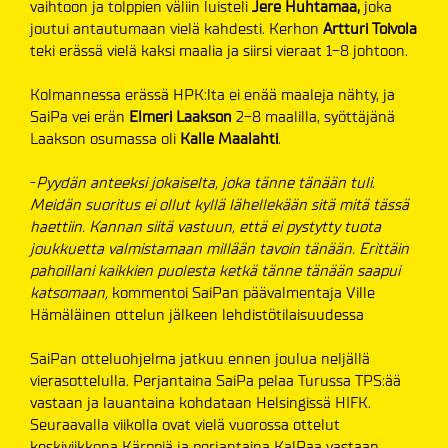
vaihtoon ja tolppien väliin luisteli
Jere Huhtamaa,
joka
joutui antautumaan vielä kahdesti. Kerhon
Artturi Toivola
teki erässä vielä kaksi maalia ja siirsi vieraat 1-8 johtoon.
Kolmannessa erässä HPK:lta ei enää maaleja nähty, ja
SaiPa vei erän
Elmeri Laakson
2-8 maalilla, syöttäjänä
Laakson osumassa oli
Kalle Maalahti
.
-
Pyydän anteeksi jokaiselta, joka tänne tänään tuli.
Meidän suoritus ei ollut kyllä lähellekään sitä mitä tässä
haettiin. Kannan siitä vastuun, että ei pystytty tuota
joukkuetta valmistamaan millään tavoin tänään. Erittäin
pahoillani kaikkien puolesta ketkä tänne tänään saapui
katsomaan,
kommentoi SaiPan päävalmentaja Ville
Hämäläinen ottelun jälkeen lehdistötilaisuudessa
SaiPan otteluohjelma jatkuu ennen joulua neljällä
vierasottelulla. Perjantaina SaiPa pelaa Turussa TPS:ää
vastaan ja lauantaina kohdataan Helsingissä HIFK.
Seuraavalla viikolla ovat vielä vuorossa ottelut
keskiviikkona Kärppiä ja perjantaina KalPaa vastaan.