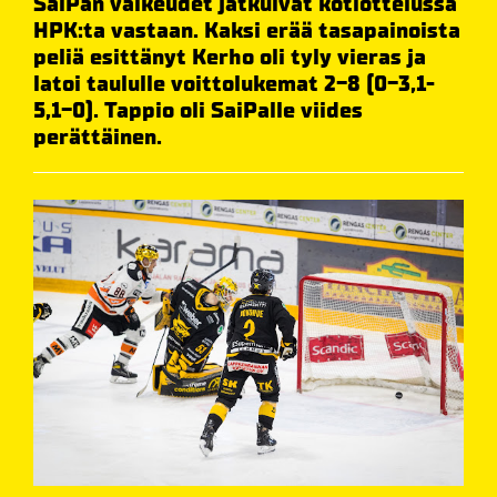
SaiPan vaikeudet jatkuivat kotiottelussa
HPK:ta vastaan. Kaksi erää tasapainoista
peliä esittänyt Kerho oli tyly vieras ja
latoi taululle voittolukemat 2-8 (0-3,1-
5,1-0). Tappio oli SaiPalle viides
perättäinen.