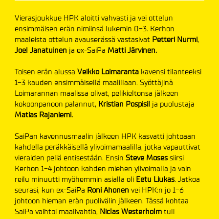
Vierasjoukkue HPK aloitti vahvasti ja vei ottelun
ensimmäisen erän nimiinsä lukemin 0-3. Kerhon
maaleista ottelun avauserässä vastasivat
Petteri Nurmi
,
Joel Janatuinen
ja ex-SaiPa
Matti Järvinen.
Toisen erän alussa
Veikko Loimaranta
kavensi tilanteeksi
1-3 kauden ensimmäisellä maalillaan. Syöttäjinä
Loimarannan maalissa olivat, pelikieltonsa jälkeen
kokoonpanoon palannut,
Kristian Pospisil
ja puolustaja
Matias Rajaniemi.
SaiPan kavennusmaalin jälkeen HPK kasvatti johtoaan
kahdella peräkkäisellä ylivoimamaalilla, jotka vapauttivat
vieraiden peliä entisestään. Ensin
Steve Moses
siirsi
Kerhon 1-4 johtoon kahden miehen ylivoimalla ja vain
reilu minuutti myöhemmin asialla oli
Eetu Liukas
. Jatkoa
seurasi, kun ex-SaiPa
Roni Ahonen
vei HPK:n jo 1-6
johtoon hieman erän puolivälin jälkeen. Tässä kohtaa
SaiPa vaihtoi maalivahtia,
Niclas
Westerholm
tuli